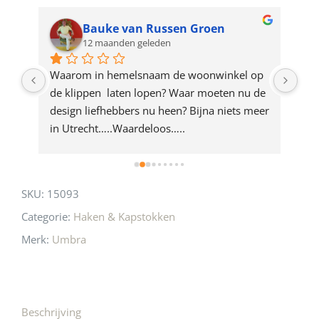
waitlist
for
Bauke van Russen Groen
12 maanden geleden
this
product
ze 
Waarom in hemelsnaam de woonwinkel op 
Gew
e 
de klippen  laten lopen? Waar moeten nu de 
mak
rd 
design liefhebbers nu heen? Bijna niets meer 
vri
 
in Utrecht…..Waardeloos…..
SKU:
15093
Categorie:
Haken & Kapstokken
Merk:
Umbra
Beschrijving