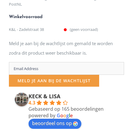
PostNL
Winkelvoorraad
K&L - Zadelstraat 38
(geen voorraad)
Meld je aan bij de wachtlijst om gemaild te worden
zodra dit product weer beschikbaar is.
Enter
your
MELD JE AAN BIJ DE WACHTLIJST
email
address
KECK & LISA
4.3
to
Gebaseerd op 165 beoordelingen
join
powered by
G
o
o
g
l
e
beoordeel ons op
the