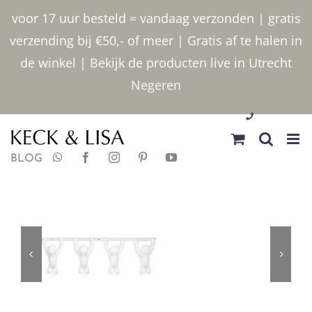
Ga
voor 17 uur besteld = vandaag verzonden | gratis
naar
verzending bij €50,- of meer | Gratis af te halen in
inhoud
de winkel | Bekijk de producten live in Utrecht
Negeren
030 2400000
BLOG