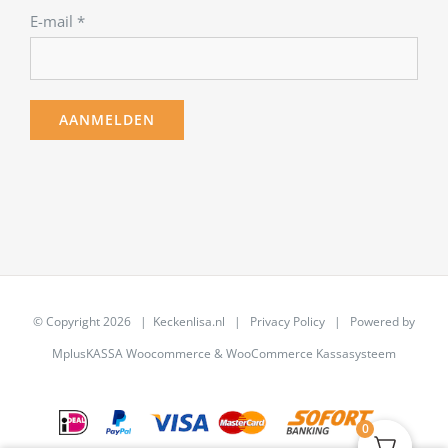
E-mail
*
© Copyright
2026 | Keckenlisa.nl |
Privacy Policy
| Powered by
MplusKASSA Woocommerce
&
WooCommerce Kassasysteem
0