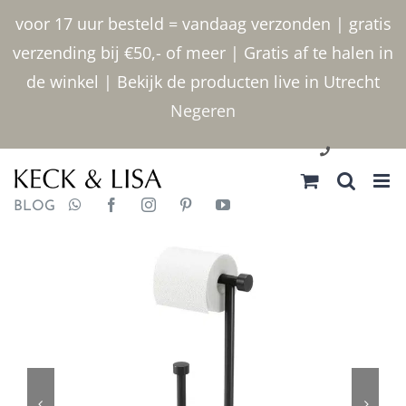
Ga
voor 17 uur besteld = vandaag verzonden | gratis
naar
verzending bij €50,- of meer | Gratis af te halen in
inhoud
de winkel | Bekijk de producten live in Utrecht
Negeren
030 2400000
BLOG