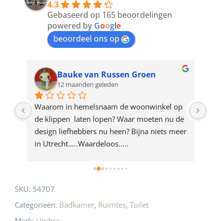
4.3
to
Gebaseerd op 165 beoordelingen
join
powered by
G
o
o
g
l
e
beoordeel ons op
the
waitlist
for
Bauke van Russen Groen
12 maanden geleden
this
product
ze 
Waarom in hemelsnaam de woonwinkel op 
Gew
e 
de klippen  laten lopen? Waar moeten nu de 
mak
rd 
design liefhebbers nu heen? Bijna niets meer 
vri
 
in Utrecht…..Waardeloos…..
SKU:
54707
Categorieën:
Badkamer
,
Ruimtes
,
Toilet
Merk:
Umbra