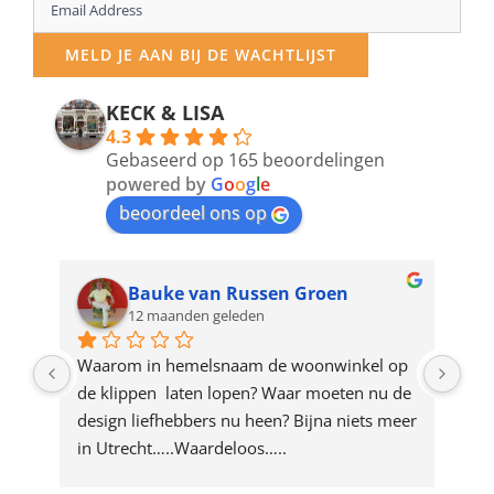
Enter
your
MELD JE AAN BIJ DE WACHTLIJST
email
address
KECK & LISA
4.3
to
Gebaseerd op 165 beoordelingen
join
powered by
G
o
o
g
l
e
beoordeel ons op
the
waitlist
for
Bauke van Russen Groen
12 maanden geleden
this
product
ze 
Waarom in hemelsnaam de woonwinkel op 
Gew
e 
de klippen  laten lopen? Waar moeten nu de 
mak
rd 
design liefhebbers nu heen? Bijna niets meer 
vri
 
in Utrecht…..Waardeloos…..