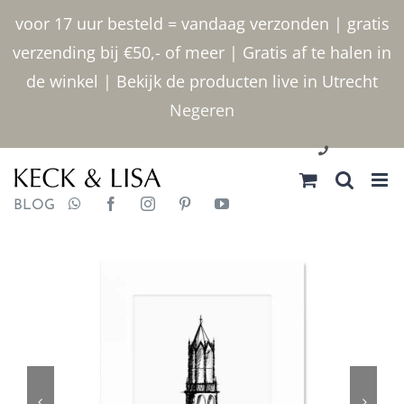
Ga
voor 17 uur besteld = vandaag verzonden | gratis
naar
verzending bij €50,- of meer | Gratis af te halen in
inhoud
de winkel | Bekijk de producten live in Utrecht
Negeren
030 2400000
BLOG