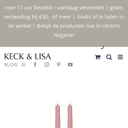
Ga
voor 17 uur besteld = vandaag verzonden | gratis
naar
verzending bij €50,- of meer | Gratis af te halen in
inhoud
de winkel | Bekijk de producten live in Utrecht
Negeren
030 2400000
BLOG