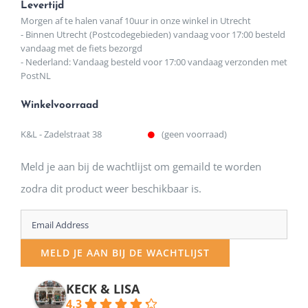
Levertijd
Morgen af te halen vanaf 10uur in onze winkel in Utrecht
- Binnen Utrecht (Postcodegebieden) vandaag voor 17:00 besteld
vandaag met de fiets bezorgd
- Nederland: Vandaag besteld voor 17:00 vandaag verzonden met
PostNL
Winkelvoorraad
K&L - Zadelstraat 38
(geen voorraad)
Meld je aan bij de wachtlijst om gemaild te worden
zodra dit product weer beschikbaar is.
Enter
your
MELD JE AAN BIJ DE WACHTLIJST
email
address
KECK & LISA
4.3