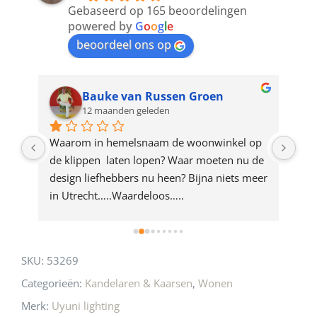
to
Gebaseerd op 165 beoordelingen
join
powered by
G
o
o
g
l
e
beoordeel ons op
the
waitlist
for
Bauke van Russen Groen
12 maanden geleden
this
product
ze 
Waarom in hemelsnaam de woonwinkel op 
Gew
e 
de klippen  laten lopen? Waar moeten nu de 
mak
rd 
design liefhebbers nu heen? Bijna niets meer 
vri
 
in Utrecht…..Waardeloos…..
SKU:
53269
Categorieën:
Kandelaren & Kaarsen
,
Wonen
Merk:
Uyuni lighting