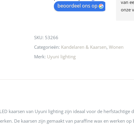
egen! Ze verkopen 
klippen  laten lopen? Waar 
van ee
waitlist
beoordeel ons op
ke en unieke 
moeten nu de design 
onze v
for
n! Echt de moeite 
liefhebbers nu heen? Bijna 
servic
this
 even langs te 
niets meer in 
t personeel was 
Utrecht…..Waardeloos…..
product
SKU:
53266
 aardig en gezellig 
Categorieën:
Kandelaren & Kaarsen
,
Wonen
Merk:
Uyuni lighting
ED kaarsen van Uyuni lighting zijn ideaal voor de herfstachtige 
erken. De kaarsen zijn gemaakt van paraffine wax en werken op b