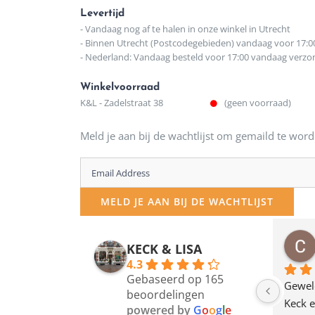
Levertijd
- Vandaag nog af te halen in onze winkel in Utrecht
- Binnen Utrecht (Postcodegebieden) vandaag voor 17:0
- Nederland: Vandaag besteld voor 17:00 vandaag verz
Winkelvoorraad
K&L - Zadelstraat 38
(geen voorraad)
Meld je aan bij de wachtlijst om gemaild te word
Enter
your
MELD JE AAN BIJ DE WACHTLIJST
email
address
osawillemijn
Bauke van Russen Groen
KECK & LISA
 maanden geleden
12 maanden geleden
to
4.3
Gebaseerd op 165
join
en dagje in Utrecht 
Waarom in hemelsnaam 
Gewel
beoordelingen
am deze leuke 
de woonwinkel op de 
Keck e
the
powered by
G
o
o
g
l
e