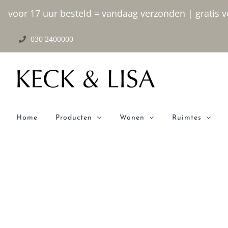
Ga
voor 17 uur besteld = vandaag verzonden | gratis ve
naar
030 2400000
inhoud
Home
Producten
Wonen
Ruimtes