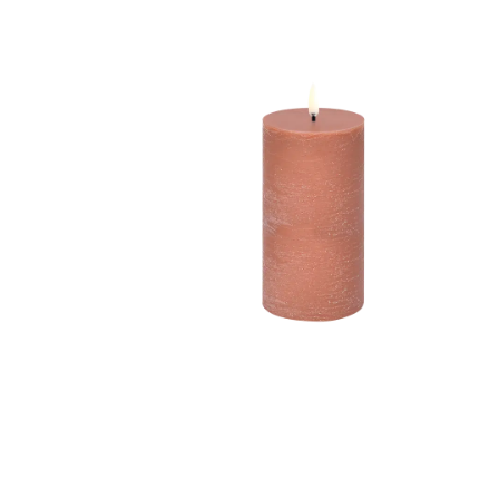
r
5
Ik was e
en ik kw