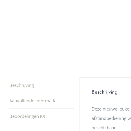
winkel t
hele leu
producte
waard om
gaan! He
ook heel
🩷
Beschrijving
Beschrijving
Aanvullende informatie
Deze nieuwe leuke L
Beoordelingen (0)
afstandbediening w
beschikbaar.