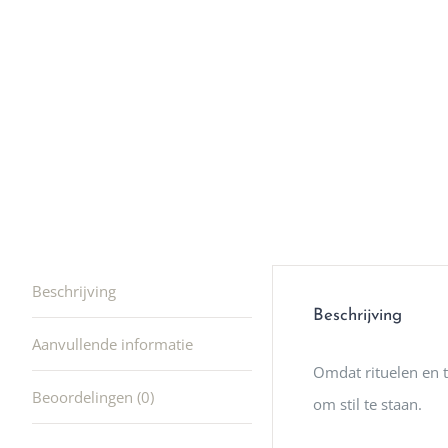
winkel t
hele leu
producte
waard om
gaan! He
ook heel
🩷
Beschrijving
Beschrijving
Aanvullende informatie
Omdat rituelen en 
Beoordelingen (0)
om stil te staan.