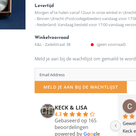
Levertijd
Morgen af te halen vanaf 12uur in onze winkel in Utrech
- Binnen Utrecht (Postcodegebieden) vandaag voor 17:0
- Nederland: Vandaag besteld voor 17:00 vandaag verz
Winkelvoorraad
K&L - Zadelstraat 38
(geen voorraad)
Meld je aan bij de wachtlijst om gemaild te word
Enter
your
MELD JE AAN BIJ DE WACHTLIJST
email
address
osawillemijn
Bauke van Russen Groen
KECK & LISA
 maanden geleden
12 maanden geleden
to
4.3
Gebaseerd op 165
join
en dagje in Utrecht 
Waarom in hemelsnaam 
Gewel
beoordelingen
am deze leuke 
de woonwinkel op de 
Keck e
the
powered by
G
o
o
g
l
e