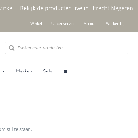
winkel | Bekijk de producten live in Utrecht
Negeren
Winkel
Klantenservice
Account
Werken bij
Producten
zoeken
Merken
Sale
 stil te staan.