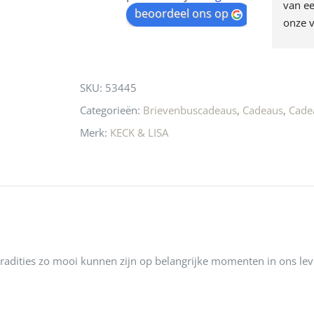
egen! Ze verkopen 
klippen  laten lopen? Waar 
van ee
waitlist
beoordeel ons op
ke en unieke 
moeten nu de design 
onze v
for
n! Echt de moeite 
liefhebbers nu heen? Bijna 
servic
this
 even langs te 
niets meer in 
t personeel was 
Utrecht…..Waardeloos…..
product
SKU:
53445
 aardig en gezellig 
Categorieën:
Brievenbuscadeaus
,
Cadeaus
,
Cadea
Merk:
KECK & LISA
tradities zo mooi kunnen zijn op belangrijke momenten in ons le