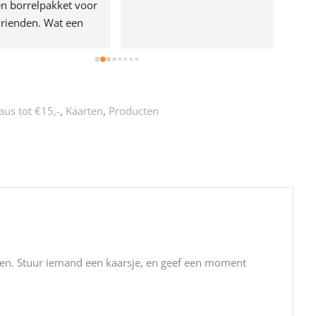
n borrelpakket voor 
rienden. Wat een 
e!
us tot €15,-
,
Kaarten
,
Producten
ven. Stuur iemand een kaarsje, en geef een moment