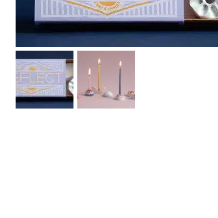
r
4
Ik was e
en ik kw