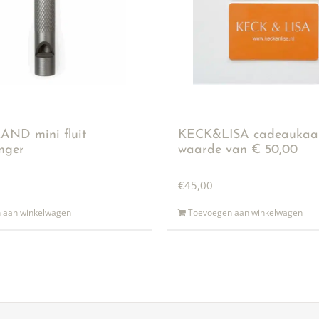
ND mini fluit
KECK&LISA cadeaukaar
anger
waarde van € 50,00
€
45,00
 aan winkelwagen
Toevoegen aan winkelwagen