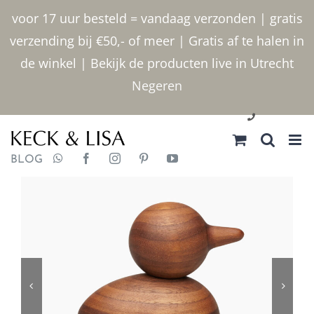
Ga
voor 17 uur besteld = vandaag verzonden | gratis
naar
verzending bij €50,- of meer | Gratis af te halen in
inhoud
de winkel | Bekijk de producten live in Utrecht
Negeren
030 2400000
BLOG