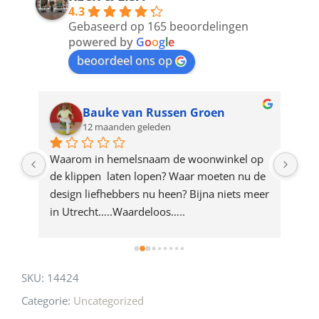
4.3
to
Gebaseerd op 165 beoordelingen
join
powered by
G
o
o
g
l
e
beoordeel ons op
the
waitlist
for
Bauke van Russen Groen
12 maanden geleden
this
product
ze 
Waarom in hemelsnaam de woonwinkel op 
Gew
e 
de klippen  laten lopen? Waar moeten nu de 
mak
rd 
design liefhebbers nu heen? Bijna niets meer 
vri
 
in Utrecht…..Waardeloos…..
SKU:
14424
Categorie:
Uncategorized