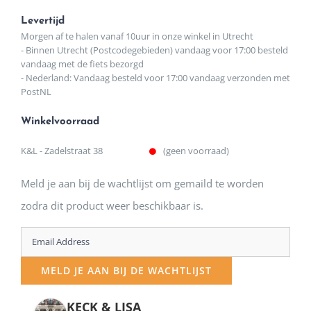
Levertijd
Morgen af te halen vanaf 10uur in onze winkel in Utrecht
- Binnen Utrecht (Postcodegebieden) vandaag voor 17:00 besteld
vandaag met de fiets bezorgd
- Nederland: Vandaag besteld voor 17:00 vandaag verzonden met
PostNL
Winkelvoorraad
K&L - Zadelstraat 38
(geen voorraad)
Meld je aan bij de wachtlijst om gemaild te worden
zodra dit product weer beschikbaar is.
Enter
your
MELD JE AAN BIJ DE WACHTLIJST
email
address
KECK & LISA