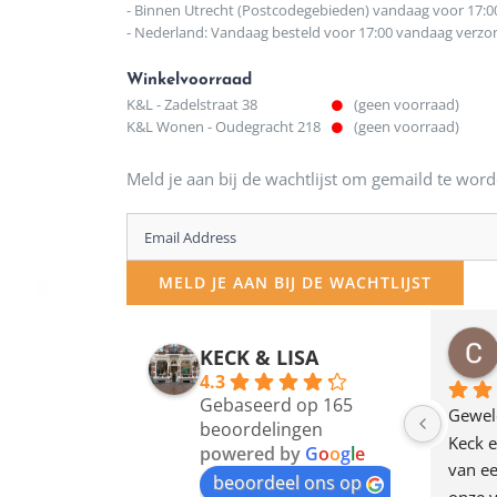
- Binnen Utrecht (Postcodegebieden) vandaag voor 17:0
- Nederland: Vandaag besteld voor 17:00 vandaag verz
Winkelvoorraad
K&L - Zadelstraat 38
(geen voorraad)
K&L Wonen - Oudegracht 218
(geen voorraad)
Meld je aan bij de wachtlijst om gemaild te word
Enter
your
MELD JE AAN BIJ DE WACHTLIJST
email
address
osawillemijn
Bauke van Russen Groen
KECK & LISA
 maanden geleden
12 maanden geleden
to
4.3
Gebaseerd op 165
join
en dagje in Utrecht 
Waarom in hemelsnaam 
Gewel
beoordelingen
am deze leuke 
de woonwinkel op de 
Keck e
the
powered by
G
o
o
g
l
e
egen! Ze verkopen 
klippen  laten lopen? Waar 
van ee
waitlist
beoordeel ons op
ke en unieke 
moeten nu de design 
onze v