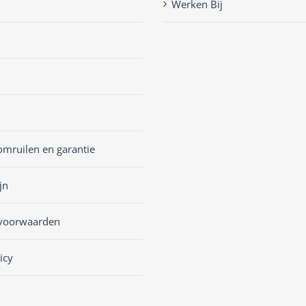
Werken Bij
omruilen en garantie
jn
voorwaarden
icy