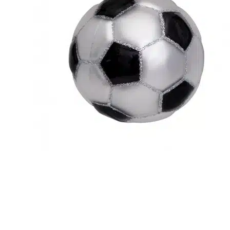
r
4
Ik was e
en ik kw
winkel t
hele leu