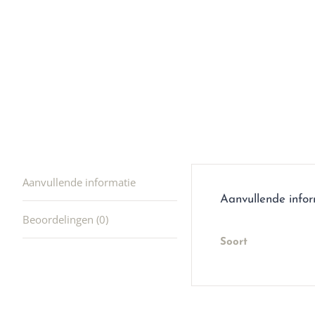
producte
waard om
gaan! He
ook heel
🩷
Aanvullende informatie
Aanvullende info
Beoordelingen (0)
Soort