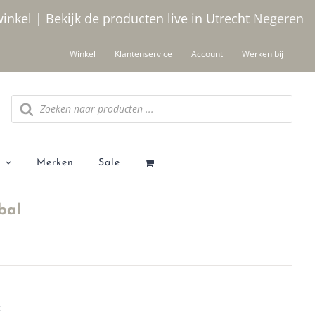
winkel | Bekijk de producten live in Utrecht
Negeren
Winkel
Klantenservice
Account
Werken bij
Producten
zoeken
Merken
Sale
bal
t