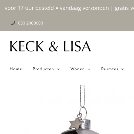
Ga
voor 17 uur besteld = vandaag verzonden | gratis ve
naar
030 2400000
inhoud
Home
Producten
Wonen
Ruimtes