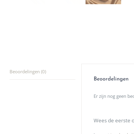
producte
waard om
gaan! He
ook heel
🩷
Beoordelingen (0)
Beoordelingen
Er zijn nog geen be
Wees de eerste 