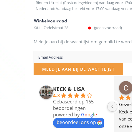
- Binnen Utrecht (Postcodegebieden) vandaag voor 17:0
- Nederland: Vandaag besteld voor 17:00 vandaag verz
Winkelvoorraad
K&L - Zadelstraat 38
(geen voorraad)
Meld je aan bij de wachtlijst om gemaild te word
Enter
your
MELD JE AAN BIJ DE WACHTLIJST
email
address
osawillemijn
Bauke van Russen Groen
KECK & LISA
 maanden geleden
12 maanden geleden
to
4.3
Gebaseerd op 165
join
en dagje in Utrecht 
Waarom in hemelsnaam 
Gewel
beoordelingen
am deze leuke 
de woonwinkel op de 
Keck e
the
powered by
G
o
o
g
l
e
egen! Ze verkopen 
klippen  laten lopen? Waar 
van ee
waitlist
beoordeel ons op
ke en unieke 
moeten nu de design 
onze v
for