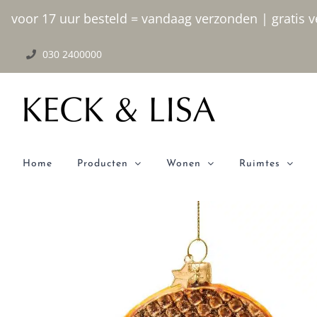
Ga
voor 17 uur besteld = vandaag verzonden | gratis ve
naar
030 2400000
inhoud
Home
Producten
Wonen
Ruimtes