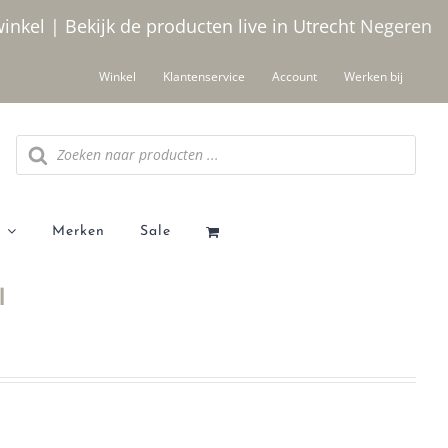
winkel | Bekijk de producten live in Utrecht
Negeren
Winkel
Klantenservice
Account
Werken bij
Producten
zoeken
Merken
Sale
l