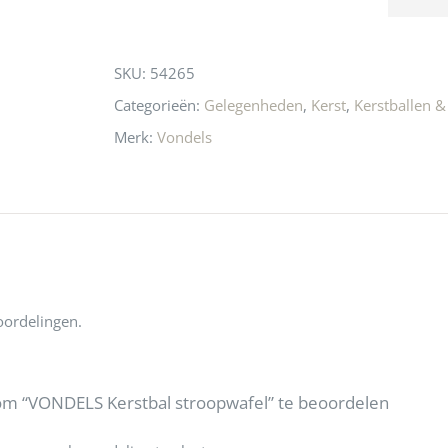
n! Echt de moeite 
liefhebbers nu heen? Bijna 
servic
this
 even langs te 
niets meer in 
t personeel was 
Utrecht…..Waardeloos…..
product
SKU:
54265
 aardig en gezellig 
Categorieën:
Gelegenheden
,
Kerst
,
Kerstballen &
Merk:
Vondels
oordelingen.
om “VONDELS Kerstbal stroopwafel” te beoordelen