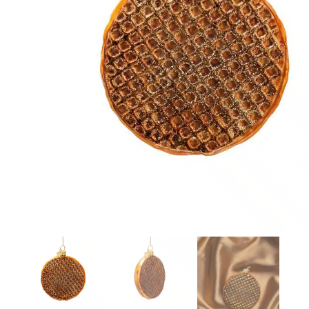
r
4
Ik was e
en ik kw
winkel t
hele leu