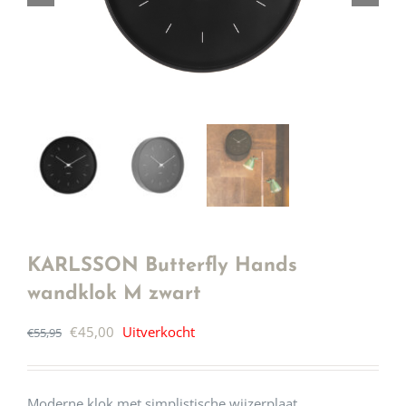
KARLSSON Butterfly Hands
wandklok M zwart
Oorspronkelijke
Huidige
€
45,00
Uitverkocht
€
55,95
prijs
prijs
was:
is:
Moderne klok met simplistische wijzerplaat.