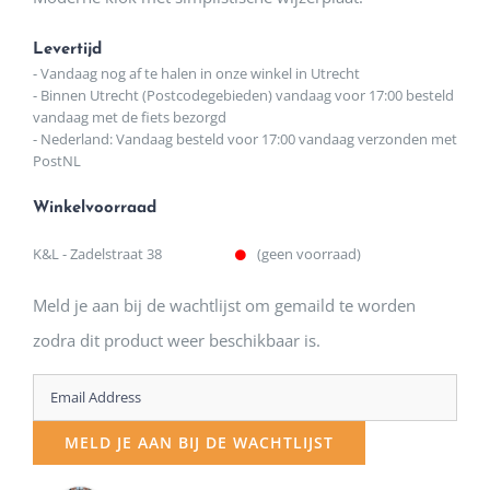
€55,95.
€45,00.
Levertijd
- Vandaag nog af te halen in onze winkel in Utrecht
- Binnen Utrecht (Postcodegebieden) vandaag voor 17:00 besteld
vandaag met de fiets bezorgd
- Nederland: Vandaag besteld voor 17:00 vandaag verzonden met
PostNL
Winkelvoorraad
K&L - Zadelstraat 38
(geen voorraad)
Meld je aan bij de wachtlijst om gemaild te worden
zodra dit product weer beschikbaar is.
Enter
your
MELD JE AAN BIJ DE WACHTLIJST
email