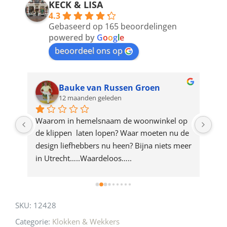
address
KECK & LISA
4.3
to
Gebaseerd op 165 beoordelingen
join
powered by
G
o
o
g
l
e
beoordeel ons op
the
waitlist
for
Bauke van Russen Groen
12 maanden geleden
this
product
ze 
Waarom in hemelsnaam de woonwinkel op 
Gew
e 
de klippen  laten lopen? Waar moeten nu de 
mak
rd 
design liefhebbers nu heen? Bijna niets meer 
vri
 
in Utrecht…..Waardeloos…..
SKU:
12428
Categorie:
Klokken & Wekkers