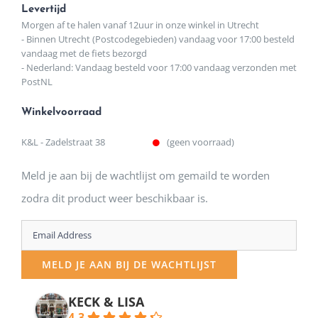
Levertijd
Morgen af te halen vanaf 12uur in onze winkel in Utrecht
- Binnen Utrecht (Postcodegebieden) vandaag voor 17:00 besteld
vandaag met de fiets bezorgd
- Nederland: Vandaag besteld voor 17:00 vandaag verzonden met
PostNL
Winkelvoorraad
K&L - Zadelstraat 38
(geen voorraad)
Meld je aan bij de wachtlijst om gemaild te worden
zodra dit product weer beschikbaar is.
Enter
your
MELD JE AAN BIJ DE WACHTLIJST
email
address
KECK & LISA
4.3