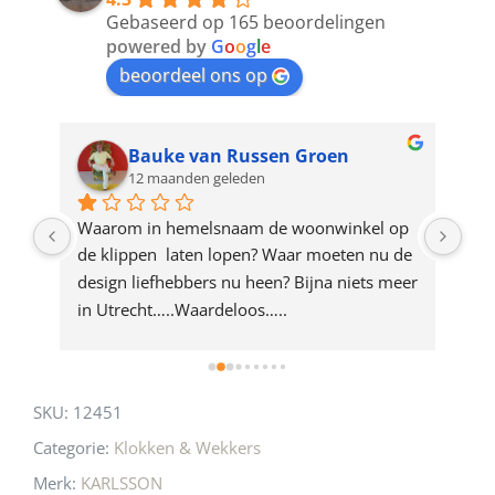
to
Gebaseerd op 165 beoordelingen
join
powered by
G
o
o
g
l
e
beoordeel ons op
the
waitlist
for
Bauke van Russen Groen
12 maanden geleden
this
product
ze 
Waarom in hemelsnaam de woonwinkel op 
Gew
e 
de klippen  laten lopen? Waar moeten nu de 
mak
rd 
design liefhebbers nu heen? Bijna niets meer 
vri
 
in Utrecht…..Waardeloos…..
SKU:
12451
Categorie:
Klokken & Wekkers
Merk:
KARLSSON