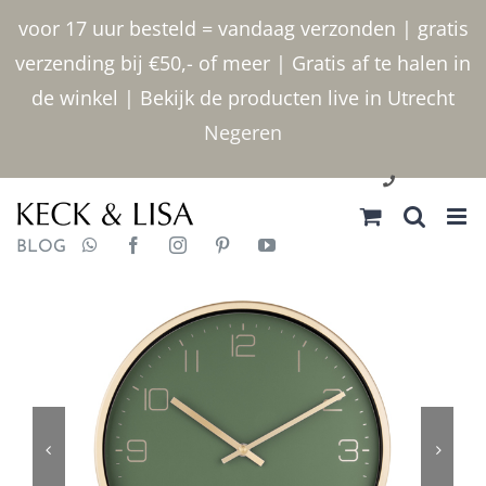
Ga
voor 17 uur besteld = vandaag verzonden | gratis
naar
verzending bij €50,- of meer | Gratis af te halen in
inhoud
de winkel | Bekijk de producten live in Utrecht
Negeren
030 2400000
BLOG