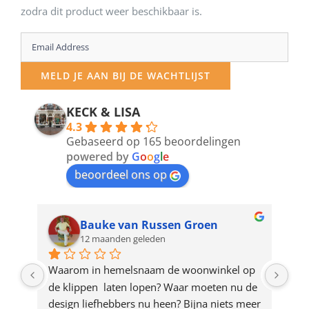
zodra dit product weer beschikbaar is.
Enter
your
MELD JE AAN BIJ DE WACHTLIJST
email
address
KECK & LISA
4.3
to
Gebaseerd op 165 beoordelingen
join
powered by
G
o
o
g
l
e
beoordeel ons op
the
waitlist
for
Bauke van Russen Groen
12 maanden geleden
this
product
ze 
Waarom in hemelsnaam de woonwinkel op 
Gew
e 
de klippen  laten lopen? Waar moeten nu de 
mak
rd 
design liefhebbers nu heen? Bijna niets meer 
vri