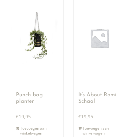
Punch bag
It’s About Romi
planter
Schaal
€
19,95
€
19,95
Toevoegen aan
Toevoegen aan
winkelwagen
winkelwagen