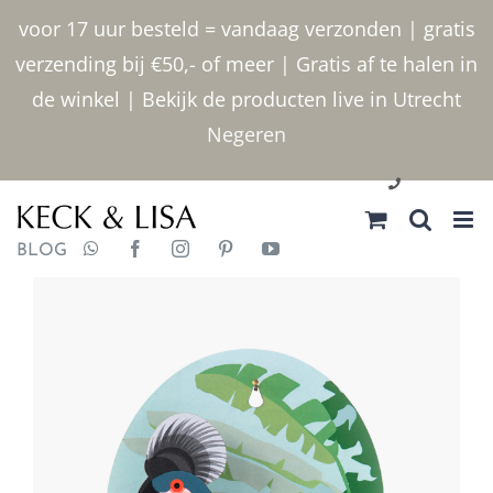
Ga
voor 17 uur besteld = vandaag verzonden | gratis
naar
verzending bij €50,- of meer | Gratis af te halen in
inhoud
de winkel | Bekijk de producten live in Utrecht
Negeren
030 2400000
BLOG