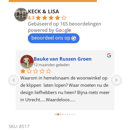
email
address
KECK & LISA
4.3
to
Gebaseerd op 165 beoordelingen
join
powered by
G
o
o
g
l
e
beoordeel ons op
the
waitlist
for
Bauke van Russen Groen
12 maanden geleden
this
product
ze 
Waarom in hemelsnaam de woonwinkel op 
Gew
e 
de klippen  laten lopen? Waar moeten nu de 
mak
rd 
design liefhebbers nu heen? Bijna niets meer 
vri
 
in Utrecht…..Waardeloos…..
SKU:
8517