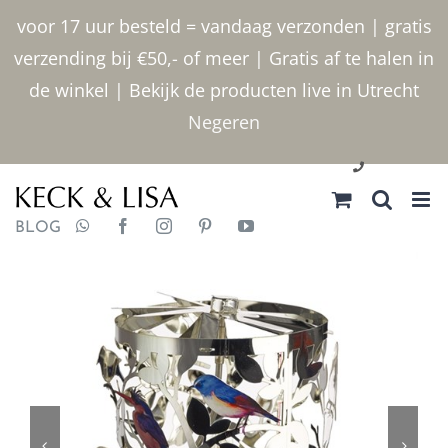
Ga
voor 17 uur besteld = vandaag verzonden | gratis
naar
verzending bij €50,- of meer | Gratis af te halen in
inhoud
de winkel | Bekijk de producten live in Utrecht
Negeren
030 2400000
BLOG