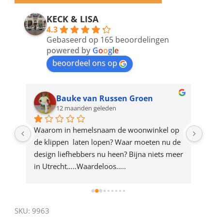
email
address
KECK & LISA
4.3
to
Gebaseerd op 165 beoordelingen
join
powered by
G
o
o
g
l
e
beoordeel ons op
the
waitlist
for
Bauke van Russen Groen
12 maanden geleden
this
product
ze 
Waarom in hemelsnaam de woonwinkel op 
Gew
e 
de klippen  laten lopen? Waar moeten nu de 
mak
rd 
design liefhebbers nu heen? Bijna niets meer 
vri
 
in Utrecht…..Waardeloos…..
SKU:
9963