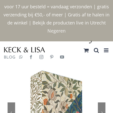
Ga
voor 17 uur besteld = vandaag verzonden | gratis
naar
verzending bij €50,- of meer | Gratis af te halen in
inhoud
de winkel | Bekijk de producten live in Utrecht
Negeren
030 2400000
BLOG