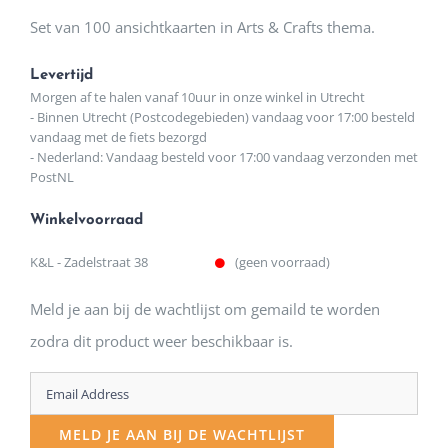
Set van 100 ansichtkaarten in Arts & Crafts thema.
Levertijd
Morgen af te halen vanaf 10uur in onze winkel in Utrecht
- Binnen Utrecht (Postcodegebieden) vandaag voor 17:00 besteld
vandaag met de fiets bezorgd
- Nederland: Vandaag besteld voor 17:00 vandaag verzonden met
PostNL
Winkelvoorraad
K&L - Zadelstraat 38
(geen voorraad)
Meld je aan bij de wachtlijst om gemaild te worden
zodra dit product weer beschikbaar is.
Enter
your
MELD JE AAN BIJ DE WACHTLIJST