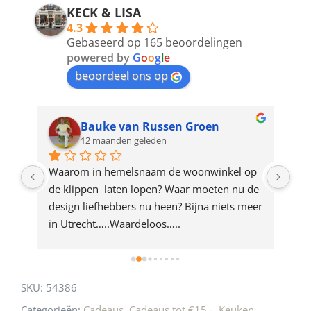
address
KECK & LISA
4.3
to
Gebaseerd op 165 beoordelingen
join
powered by
G
o
o
g
l
e
beoordeel ons op
the
waitlist
for
Bauke van Russen Groen
12 maanden geleden
this
product
ze 
Waarom in hemelsnaam de woonwinkel op 
Gew
e 
de klippen  laten lopen? Waar moeten nu de 
mak
rd 
design liefhebbers nu heen? Bijna niets meer 
vri
 
in Utrecht…..Waardeloos…..
SKU:
54386
Categorieën:
Cadeaus
,
Cadeaus tot €15,-
,
Keuken
,