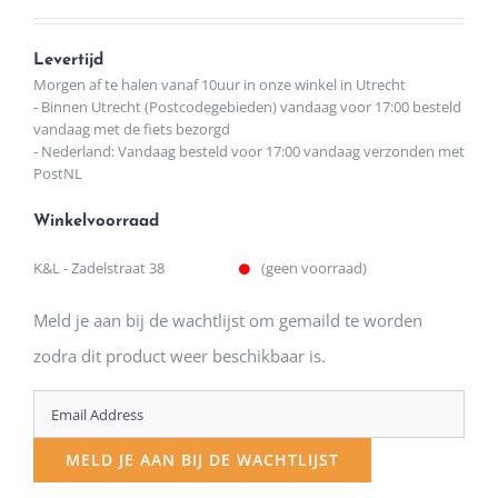
Levertijd
Morgen af te halen vanaf 10uur in onze winkel in Utrecht
- Binnen Utrecht (Postcodegebieden) vandaag voor 17:00 besteld
vandaag met de fiets bezorgd
- Nederland: Vandaag besteld voor 17:00 vandaag verzonden met
PostNL
Winkelvoorraad
K&L - Zadelstraat 38
(geen voorraad)
Meld je aan bij de wachtlijst om gemaild te worden
zodra dit product weer beschikbaar is.
Enter
your
MELD JE AAN BIJ DE WACHTLIJST
email