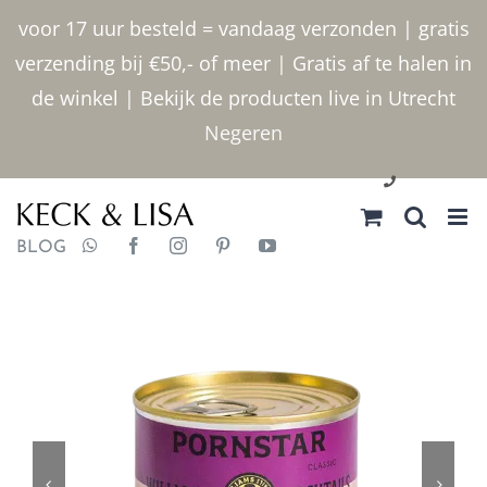
Ga
voor 17 uur besteld = vandaag verzonden | gratis
naar
verzending bij €50,- of meer | Gratis af te halen in
inhoud
de winkel | Bekijk de producten live in Utrecht
Negeren
030 2400000
BLOG