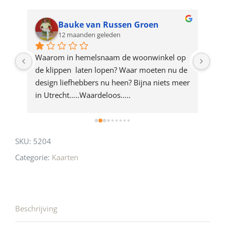
waitlist
for
Bauke van Russen Groen
12 maanden geleden
this
product
ze 
Waarom in hemelsnaam de woonwinkel op 
Gew
e 
de klippen  laten lopen? Waar moeten nu de 
mak
rd 
design liefhebbers nu heen? Bijna niets meer 
vri
 
in Utrecht…..Waardeloos…..
SKU:
5204
Categorie:
Kaarten
Beschrijving