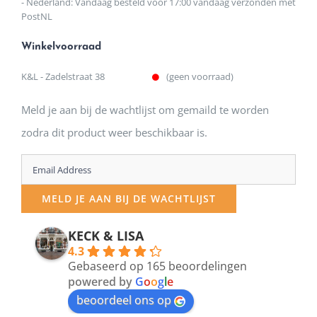
- Nederland: Vandaag besteld voor 17:00 vandaag verzonden met
PostNL
Winkelvoorraad
K&L - Zadelstraat 38
(geen voorraad)
Meld je aan bij de wachtlijst om gemaild te worden
zodra dit product weer beschikbaar is.
Enter
your
MELD JE AAN BIJ DE WACHTLIJST
email
address
KECK & LISA
4.3
to
Gebaseerd op 165 beoordelingen
join
powered by
G
o
o
g
l
e
beoordeel ons op
the