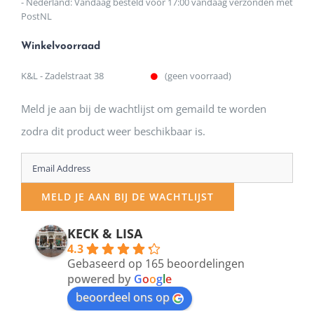
- Nederland: Vandaag besteld voor 17:00 vandaag verzonden met
PostNL
Winkelvoorraad
K&L - Zadelstraat 38
(geen voorraad)
Meld je aan bij de wachtlijst om gemaild te worden
zodra dit product weer beschikbaar is.
Enter
your
MELD JE AAN BIJ DE WACHTLIJST
email
address
KECK & LISA
4.3
to
Gebaseerd op 165 beoordelingen
join
powered by
G
o
o
g
l
e
beoordeel ons op
the