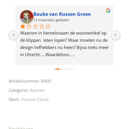
waitlist
for
Bauke van Russen Groen
12 maanden geleden
this
product
ze 
Waarom in hemelsnaam de woonwinkel op 
Gew
e 
de klippen  laten lopen? Waar moeten nu de 
mak
rd 
design liefhebbers nu heen? Bijna niets meer 
vri
 
in Utrecht…..Waardeloos…..
Artikelnummer:
8400
Categorie:
Kaarten
Merk:
Forever Cards
Beschrijving