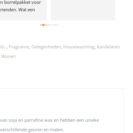
n borrelpakket voor 
rienden. Wat een 
e!
50,-
,
Fragrance
,
Gelegenheden
,
Housewarming
,
Kandelaren
,
Wonen
 van soja en parrafine wax en hebben een unieke
n verschillende geuren en maten.