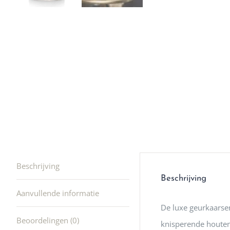
winkel t
hele leu
producte
waard om
gaan! He
ook heel
🩷
Beschrijving
Beschrijving
Aanvullende informatie
De luxe geurkaarse
Beoordelingen (0)
knisperende houten 