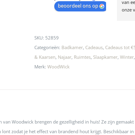
egen! Ze verkopen 
klippen  laten lopen? Waar 
van ee
waitlist
beoordeel ons op
ke en unieke 
moeten nu de design 
onze v
for
n! Echt de moeite 
liefhebbers nu heen? Bijna 
servic
this
 even langs te 
niets meer in 
t personeel was 
Utrecht…..Waardeloos…..
product
SKU:
52859
 aardig en gezellig 
Categorieën:
Badkamer
,
Cadeaus
,
Cadeaus tot €
& Kaarsen
,
Najaar
,
Ruimtes
,
Slaapkamer
,
Winter
Merk:
WoodWick
n van Woodwick brengen de gezelligheid in huis! Ze zijn gemaakt
lont zodat je het effect van brandend hout krijgt. Beschikbaar i