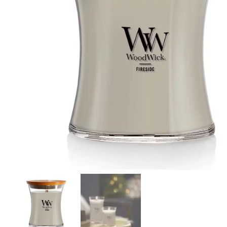
r
4
Ik was e
en ik kw