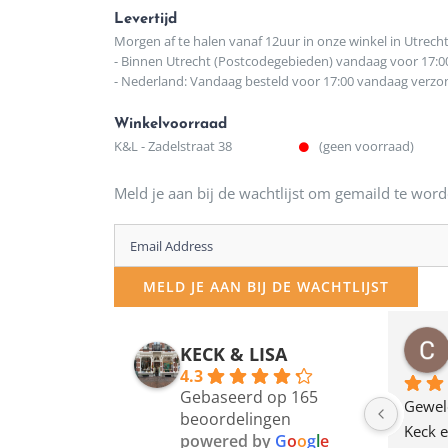
Levertijd
Morgen af te halen vanaf 12uur in onze winkel in Utrech
- Binnen Utrecht (Postcodegebieden) vandaag voor 17:0
- Nederland: Vandaag besteld voor 17:00 vandaag verz
Winkelvoorraad
K&L - Zadelstraat 38
(geen voorraad)
Meld je aan bij de wachtlijst om gemaild te word
Enter
your
MELD JE AAN BIJ DE WACHTLIJST
email
address
osawillemijn
Bauke van Russen Groen
KECK & LISA
 maanden geleden
12 maanden geleden
to
4.3
Gebaseerd op 165
join
en dagje in Utrecht 
Waarom in hemelsnaam 
Gewel
beoordelingen
am deze leuke 
de woonwinkel op de 
Keck e
the
powered by
G
o
o
g
l
e