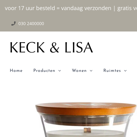
Ga
voor 17 uur besteld = vandaag verzonden | gratis ve
naar
030 2400000
inhoud
Home
Producten
Wonen
Ruimtes