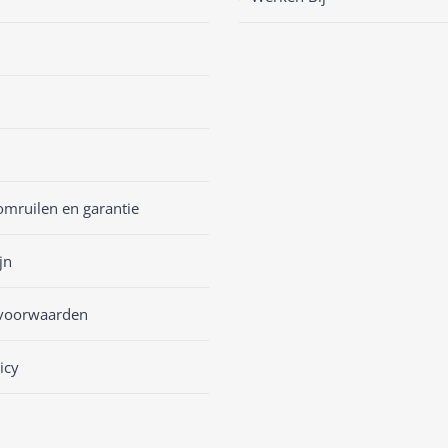
omruilen en garantie
jn
voorwaarden
icy