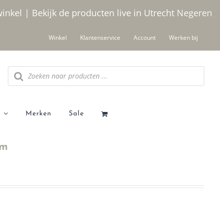
winkel | Bekijk de producten live in Utrecht
Negeren
Winkel
Klantenservice
Account
Werken bij
Producten
zoeken
Merken
Sale
um