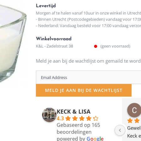
Levertijd
Morgen af te halen vanaf 10uur in onze winkel in Utrech
- Binnen Utrecht (Postcodegebieden) vandaag voor 17:0
- Nederland: Vandaag besteld voor 17:00 vandaag verz
Winkelvoorraad
K&L - Zadelstraat 38
(geen voorraad)
Meld je aan bij de wachtlijst om gemaild te word
Enter
your
MELD JE AAN BIJ DE WACHTLIJST
email
address
osawillemijn
Bauke van Russen Groen
KECK & LISA
 maanden geleden
12 maanden geleden
to
4.3
Gebaseerd op 165
join
en dagje in Utrecht 
Waarom in hemelsnaam 
Gewel
beoordelingen
am deze leuke 
de woonwinkel op de 
Keck e
the
powered by
G
o
o
g
l
e