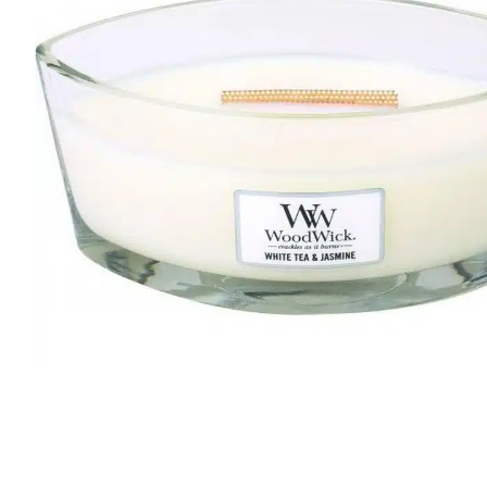
r
4
Ik was e
en ik kw