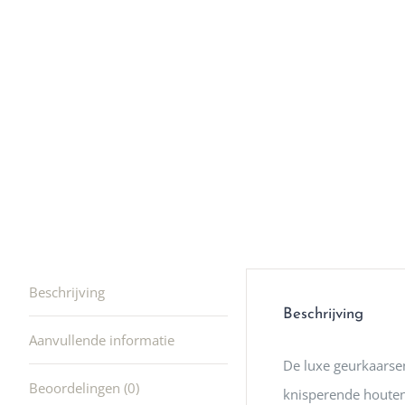
winkel t
hele leu
producte
waard om
gaan! He
ook heel
🩷
Beschrijving
Beschrijving
Aanvullende informatie
De luxe geurkaarse
Beoordelingen (0)
knisperende houten 