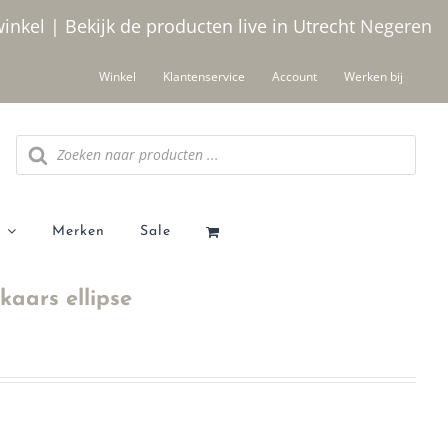
winkel | Bekijk de producten live in Utrecht
Negeren
Winkel
Klantenservice
Account
Werken bij
Producten
zoeken
Merken
Sale
aars ellipse