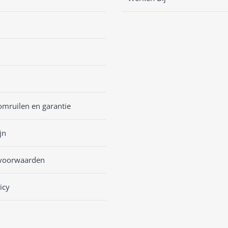
omruilen en garantie
jn
voorwaarden
icy