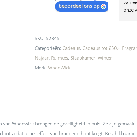
egen! Ze verkopen 
klippen  laten lopen? Waar 
van ee
waitlist
beoordeel ons op
ke en unieke 
moeten nu de design 
onze v
for
n! Echt de moeite 
liefhebbers nu heen? Bijna 
servic
this
 even langs te 
niets meer in 
t personeel was 
Utrecht…..Waardeloos…..
product
SKU:
52845
 aardig en gezellig 
Categorieën:
Cadeaus
,
Cadeaus tot €50,-
,
Fragra
Najaar
,
Ruimtes
,
Slaapkamer
,
Winter
Merk:
WoodWick
n van Woodwick brengen de gezelligheid in huis! Ze zijn gemaakt
lont zodat je het effect van brandend hout krijgt. Beschikbaar i