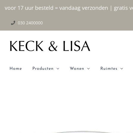
Ga
voor 17 uur besteld = vandaag verzonden | gratis ve
naar
030 2400000
inhoud
Home
Producten
Wonen
Ruimtes