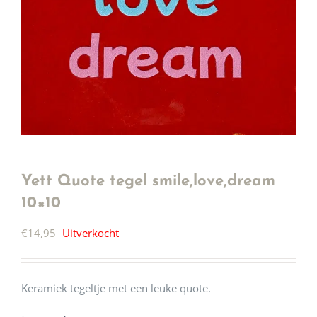
Yett Quote tegel smile,love,dream
10×10
€
14,95
Uitverkocht
Keramiek tegeltje met een leuke quote.