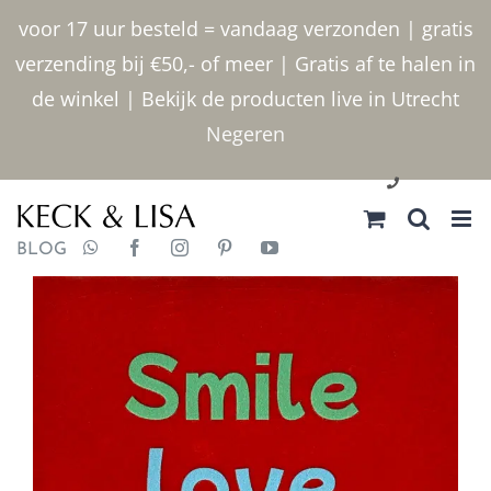
Ga
voor 17 uur besteld = vandaag verzonden | gratis
naar
verzending bij €50,- of meer | Gratis af te halen in
inhoud
de winkel | Bekijk de producten live in Utrecht
Negeren
030 2400000
BLOG