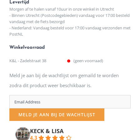
Levertijd
Morgen af te halen vanaf 10uur in onze winkel in Utrecht
- Binnen Utrecht (Postcodegebieden) vandaag voor 17:00 besteld
vandaag met de fiets bezorgd
- Nederland: Vandaag besteld voor 17:00 vandaag verzonden met
PostNL
Winkelvoorraad
K&L - Zadelstraat 38
(geen voorraad)
Meld je aan bij de wachtlijst om gemaild te worden
zodra dit product weer beschikbaar is.
Enter
your
MELD JE AAN BIJ DE WACHTLIJST
email
address
KECK & LISA
4.3
to