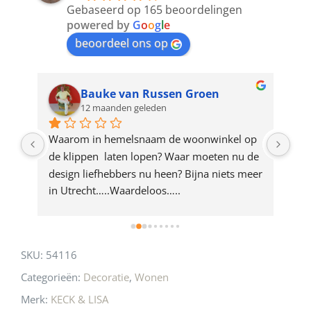
Gebaseerd op 165 beoordelingen
join
powered by
G
o
o
g
l
e
beoordeel ons op
the
waitlist
for
Bauke van Russen Groen
12 maanden geleden
this
product
ze 
Waarom in hemelsnaam de woonwinkel op 
Gew
e 
de klippen  laten lopen? Waar moeten nu de 
mak
rd 
design liefhebbers nu heen? Bijna niets meer 
vri
 
in Utrecht…..Waardeloos…..
SKU:
54116
Categorieën:
Decoratie
,
Wonen
Merk:
KECK & LISA