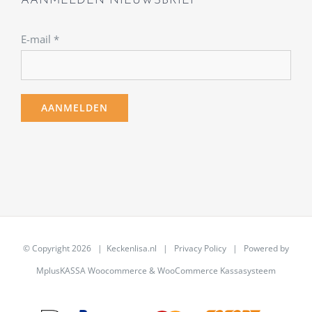
AANMELDEN NIEUWSBRIEF
E-mail
*
© Copyright
2026 | Keckenlisa.nl |
Privacy Policy
| Powered by
MplusKASSA Woocommerce
&
WooCommerce Kassasysteem