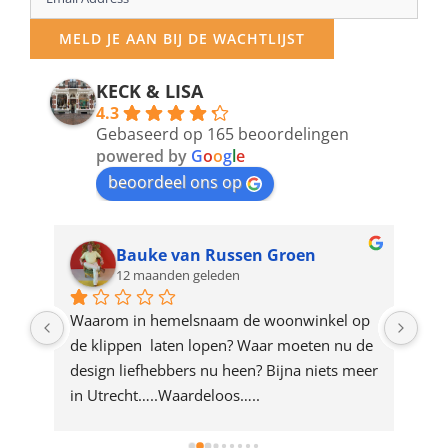
your
MELD JE AAN BIJ DE WACHTLIJST
email
address
KECK & LISA
4.3
to
Gebaseerd op 165 beoordelingen
join
powered by
G
o
o
g
l
e
beoordeel ons op
the
waitlist
for
Bauke van Russen Groen
12 maanden geleden
this
product
ze 
Waarom in hemelsnaam de woonwinkel op 
Gew
e 
de klippen  laten lopen? Waar moeten nu de 
mak
rd 
design liefhebbers nu heen? Bijna niets meer 
vri
 
in Utrecht…..Waardeloos…..