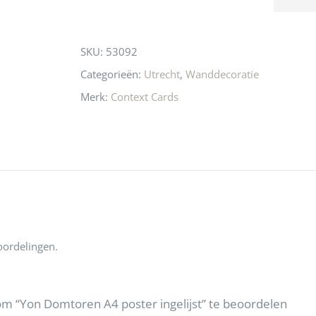
n! Echt de moeite 
liefhebbers nu heen? Bijna 
servic
this
 even langs te 
niets meer in 
t personeel was 
Utrecht…..Waardeloos…..
product
SKU:
53092
 aardig en gezellig 
Categorieën:
Utrecht
,
Wanddecoratie
Merk:
Context Cards
oordelingen.
m “Yon Domtoren A4 poster ingelijst” te beoordelen