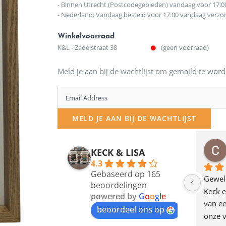
- Binnen Utrecht (Postcodegebieden) vandaag voor 17:0
- Nederland: Vandaag besteld voor 17:00 vandaag verz
Winkelvoorraad
K&L - Zadelstraat 38
(geen voorraad)
Meld je aan bij de wachtlijst om gemaild te word
Enter
your
MELD JE AAN BIJ DE WACHTLIJST
email
address
osawillemijn
Bauke van Russen Groen
KECK & LISA
 maanden geleden
12 maanden geleden
to
4.3
Gebaseerd op 165
join
en dagje in Utrecht 
Waarom in hemelsnaam 
Gewel
beoordelingen
am deze leuke 
de woonwinkel op de 
Keck e
the
powered by
G
o
o
g
l
e
egen! Ze verkopen 
klippen  laten lopen? Waar 
van ee
waitlist
beoordeel ons op
ke en unieke 
moeten nu de design 
onze v
for