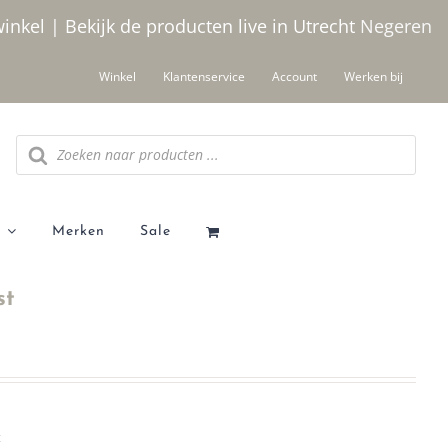
winkel | Bekijk de producten live in Utrecht
Negeren
Winkel
Klantenservice
Account
Werken bij
Producten
zoeken
Merken
Sale
st
t