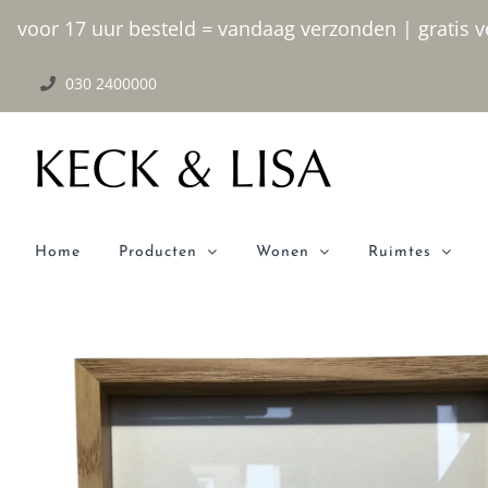
Ga
voor 17 uur besteld = vandaag verzonden | gratis ve
naar
030 2400000
inhoud
Home
Producten
Wonen
Ruimtes