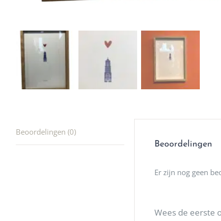
producte
waard om
gaan! He
ook heel
🩷
Beoordelingen (0)
Beoordelingen
Er zijn nog geen be
Wees de eerste o