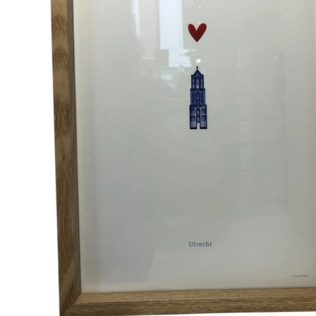
r
4
Ik was e
en ik kw
winkel t
hele leu