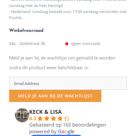
vandaag met de fiets bezorgd
- Nederland: Vandaag besteld voor 17:00 vandaag verzonden met
PostNL
Winkelvoorraad
K&L - Zadelstraat 38
(geen voorraad)
Meld je aan bij de wachtlijst om gemaild te worden
zodra dit product weer beschikbaar is.
Enter
your
MELD JE AAN BIJ DE WACHTLIJST
email
address
KECK & LISA
4.3
to
Gebaseerd op 165 beoordelingen
join
powered by
G
o
o
g
l
e