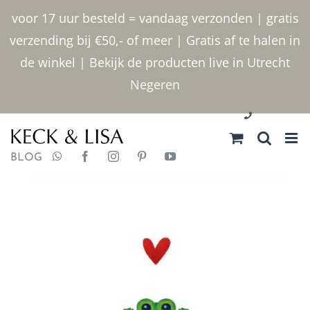
Ga
voor 17 uur besteld = vandaag verzonden | gratis
naar
verzending bij €50,- of meer | Gratis af te halen in
inhoud
de winkel | Bekijk de producten live in Utrecht
Negeren
030 2400000
BLOG