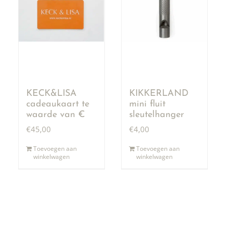
KECK&LISA
KIKKERLAND
cadeaukaart te
mini fluit
waarde van €
sleutelhanger
50,00
€
45,00
€
4,00
Toevoegen aan
Toevoegen aan
winkelwagen
winkelwagen