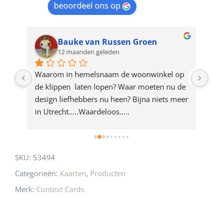
beoordeel ons op
the
waitlist
for
Bauke van Russen Groen
12 maanden geleden
this
product
ze 
Waarom in hemelsnaam de woonwinkel op 
Gew
e 
de klippen  laten lopen? Waar moeten nu de 
mak
rd 
design liefhebbers nu heen? Bijna niets meer 
vri
 
in Utrecht…..Waardeloos…..
SKU:
53494
Categorieën:
Kaarten
,
Producten
Merk:
Context Cards