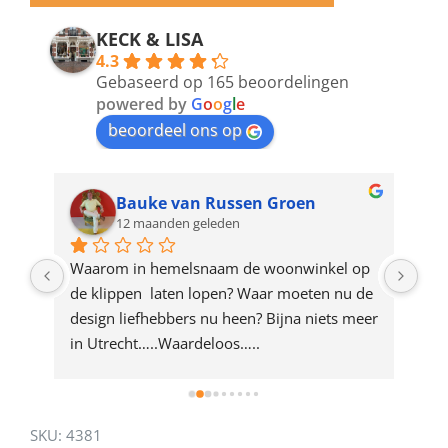
email
address
KECK & LISA
4.3
to
Gebaseerd op 165 beoordelingen
join
powered by
G
o
o
g
l
e
beoordeel ons op
the
waitlist
for
Bauke van Russen Groen
12 maanden geleden
this
product
ze 
Waarom in hemelsnaam de woonwinkel op 
Gew
e 
de klippen  laten lopen? Waar moeten nu de 
mak
rd 
design liefhebbers nu heen? Bijna niets meer 
vri
 
in Utrecht…..Waardeloos…..
SKU:
4381