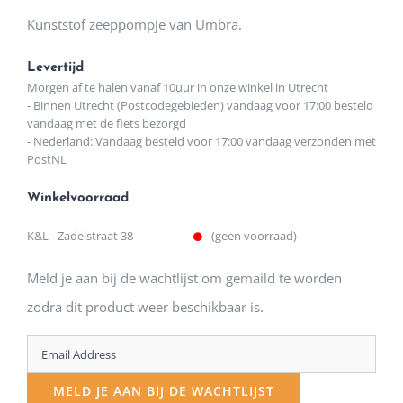
Kunststof zeeppompje van Umbra.
Levertijd
Morgen af te halen vanaf 10uur in onze winkel in Utrecht
- Binnen Utrecht (Postcodegebieden) vandaag voor 17:00 besteld
vandaag met de fiets bezorgd
- Nederland: Vandaag besteld voor 17:00 vandaag verzonden met
PostNL
Winkelvoorraad
K&L - Zadelstraat 38
(geen voorraad)
Meld je aan bij de wachtlijst om gemaild te worden
zodra dit product weer beschikbaar is.
Enter
your
MELD JE AAN BIJ DE WACHTLIJST