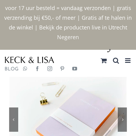
Ga
voor 17 uur besteld = vandaag verzonden | gratis
naar
verzending bij €50,- of meer | Gratis af te halen in
inhoud
de winkel | Bekijk de producten live in Utrecht
Negeren
030 2400000
BLOG