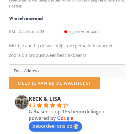
- Nederland: Vandaag besteld voor 17:00 vandaag verzonden met
PostNL
Winkelvoorraad
K&L - Zadelstraat 38
(geen voorraad)
Meld je aan bij de wachtlijst om gemaild te worden
zodra dit product weer beschikbaar is.
Enter
your
MELD JE AAN BIJ DE WACHTLIJST
email
address
KECK & LISA
4.3
to
Gebaseerd op 165 beoordelingen
join
powered by
G
o
o
g
l
e
beoordeel ons op
the