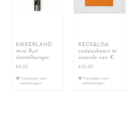
KIKKERLAND
KECK&LISA
mini fluit
cadeaukaart te
sleutelhanger
waarde van €
50,00
€
4,00
€
45,00
Toevoegen aan
Toevoegen aan
winkelwagen
winkelwagen