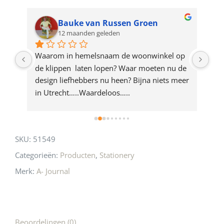
waitlist
for
Bauke van Russen Groen
12 maanden geleden
this
product
ze 
Waarom in hemelsnaam de woonwinkel op 
Gew
e 
de klippen  laten lopen? Waar moeten nu de 
mak
rd 
design liefhebbers nu heen? Bijna niets meer 
vri
 
in Utrecht…..Waardeloos…..
SKU:
51549
Categorieën:
Producten
,
Stationery
Merk:
A- Journal
Beoordelingen (0)