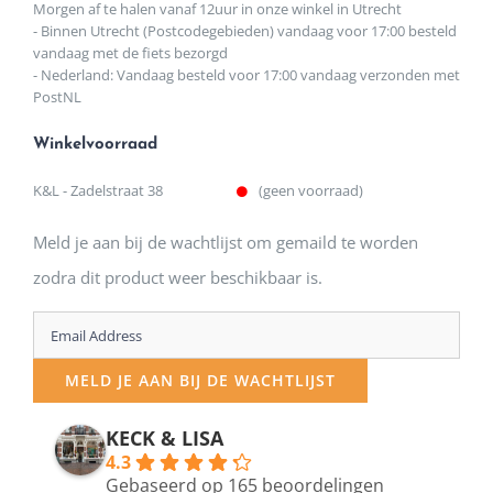
Morgen af te halen vanaf 12uur in onze winkel in Utrecht
- Binnen Utrecht (Postcodegebieden) vandaag voor 17:00 besteld
vandaag met de fiets bezorgd
- Nederland: Vandaag besteld voor 17:00 vandaag verzonden met
PostNL
Winkelvoorraad
K&L - Zadelstraat 38
(geen voorraad)
Meld je aan bij de wachtlijst om gemaild te worden
zodra dit product weer beschikbaar is.
Enter
your
MELD JE AAN BIJ DE WACHTLIJST
email
address
KECK & LISA
4.3
to
Gebaseerd op 165 beoordelingen