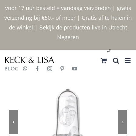
Ga
voor 17 uur besteld = vandaag verzonden | gratis
naar
verzending bij €50,- of meer | Gratis af te halen in
inhoud
de winkel | Bekijk de producten live in Utrecht
Negeren
030 2400000
BLOG