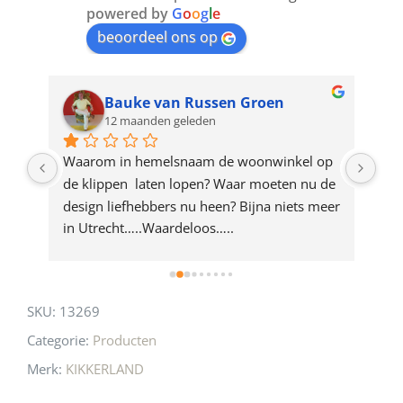
join
powered by
G
o
o
g
l
e
beoordeel ons op
the
waitlist
for
Bauke van Russen Groen
12 maanden geleden
this
product
ze 
Waarom in hemelsnaam de woonwinkel op 
Gew
e 
de klippen  laten lopen? Waar moeten nu de 
mak
rd 
design liefhebbers nu heen? Bijna niets meer 
vri
 
in Utrecht…..Waardeloos…..
SKU:
13269
Categorie:
Producten
Merk:
KIKKERLAND