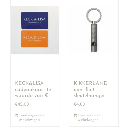
KECK&LISA
KIKKERLAND
cadeaukaart te
mini fluit
waarde van €
sleutelhanger
50,00
€
45,00
€
4,00
Toevoegen aan
Toevoegen aan
winkelwagen
winkelwagen