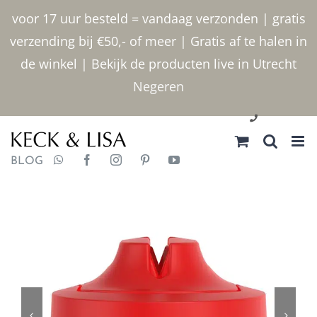
Ga
voor 17 uur besteld = vandaag verzonden | gratis
naar
verzending bij €50,- of meer | Gratis af te halen in
inhoud
de winkel | Bekijk de producten live in Utrecht
Negeren
030 2400000
BLOG