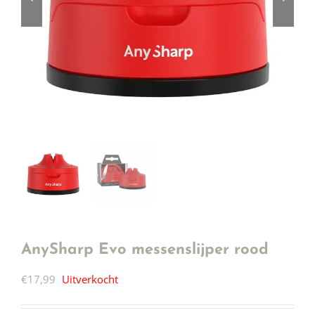
AnySharp Evo messenslijper rood
€
17,99
Uitverkocht