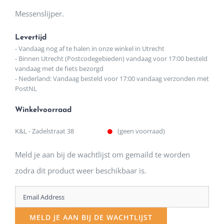
Messenslijper.
Levertijd
- Vandaag nog af te halen in onze winkel in Utrecht
- Binnen Utrecht (Postcodegebieden) vandaag voor 17:00 besteld
vandaag met de fiets bezorgd
- Nederland: Vandaag besteld voor 17:00 vandaag verzonden met
PostNL
Winkelvoorraad
K&L - Zadelstraat 38
(geen voorraad)
Meld je aan bij de wachtlijst om gemaild te worden
zodra dit product weer beschikbaar is.
Enter
your
MELD JE AAN BIJ DE WACHTLIJST