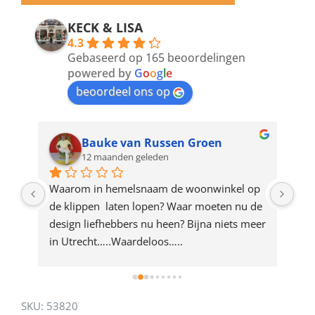
email
address
KECK & LISA
4.3
to
Gebaseerd op 165 beoordelingen
join
powered by
G
o
o
g
l
e
beoordeel ons op
the
waitlist
for
Bauke van Russen Groen
12 maanden geleden
this
product
ze 
Waarom in hemelsnaam de woonwinkel op 
Gew
e 
de klippen  laten lopen? Waar moeten nu de 
mak
rd 
design liefhebbers nu heen? Bijna niets meer 
vri
 
in Utrecht…..Waardeloos…..
SKU:
53820