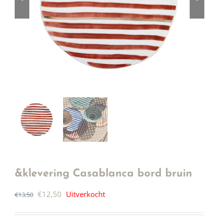
&klevering Casablanca bord bruin
Oorspronkelijke
Huidige
€
12,50
Uitverkocht
€
13,50
prijs
prijs