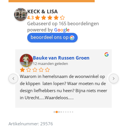
email
address
KECK & LISA
4.3
to
Gebaseerd op 165 beoordelingen
join
powered by
G
o
o
g
l
e
beoordeel ons op
the
waitlist
for
Bauke van Russen Groen
12 maanden geleden
this
product
ze 
Waarom in hemelsnaam de woonwinkel op 
Gew
e 
de klippen  laten lopen? Waar moeten nu de 
mak
rd 
design liefhebbers nu heen? Bijna niets meer 
vri
 
in Utrecht…..Waardeloos…..
Artikelnummer:
29576