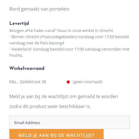
was:
is:
Bord gemaakt van porselein
€13,50.
€12,50.
Levertijd
Morgen af te halen vanaf 10uur in onze winkel in Utrecht
- Binnen Utrecht (Postcodegebieden) vandaag voor 17:00 besteld
vandaag met de fiets bezorgd
- Nederland: Vandaag besteld voor 17:00 vandaag verzonden met
PostNL
Winkelvoorraad
K&L - Zadelstraat 38
(geen voorraad)
Meld je aan bij de wachtlijst om gemaild te worden
zodra dit product weer beschikbaar is.
Enter
your
MELD JE AAN BIJ DE WACHTLIJST