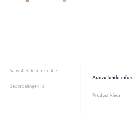
producte
waard om
gaan! He
ook heel
🩷
Aanvullende informatie
Aanvullende info
Beoordelingen (0)
Product kleur