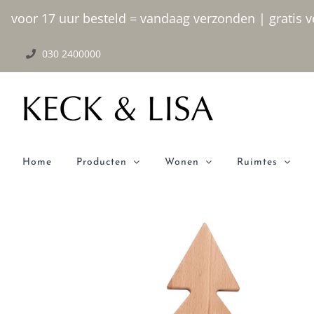
Ga
voor 17 uur besteld = vandaag verzonden | gratis ve
naar
030 2400000
inhoud
Home
Producten
Wonen
Ruimtes