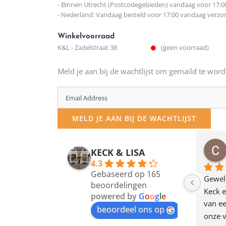
- Binnen Utrecht (Postcodegebieden) vandaag voor 17:0
- Nederland: Vandaag besteld voor 17:00 vandaag verz
Winkelvoorraad
K&L - Zadelstraat 38
(geen voorraad)
Meld je aan bij de wachtlijst om gemaild te word
Enter
your
MELD JE AAN BIJ DE WACHTLIJST
email
address
osawillemijn
Bauke van Russen Groen
KECK & LISA
 maanden geleden
12 maanden geleden
to
4.3
Gebaseerd op 165
join
en dagje in Utrecht 
Waarom in hemelsnaam 
Gewel
beoordelingen
am deze leuke 
de woonwinkel op de 
Keck e
the
powered by
G
o
o
g
l
e
egen! Ze verkopen 
klippen  laten lopen? Waar 
van ee
waitlist
beoordeel ons op
ke en unieke 
moeten nu de design 
onze v
for