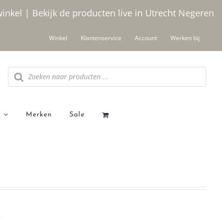
winkel | Bekijk de producten live in Utrecht
Negeren
Winkel
Klantenservice
Account
Werken bij
Producten
zoeken
Merken
Sale
t