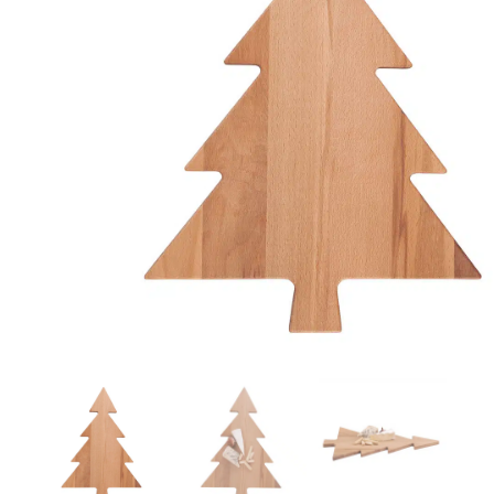
r
4
Ik was e
en ik kw
winkel t
hele leu