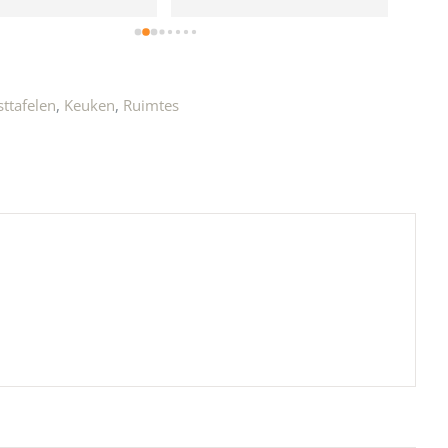
e!
sttafelen
,
Keuken
,
Ruimtes