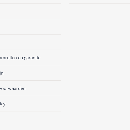
omruilen en garantie
jn
voorwaarden
icy