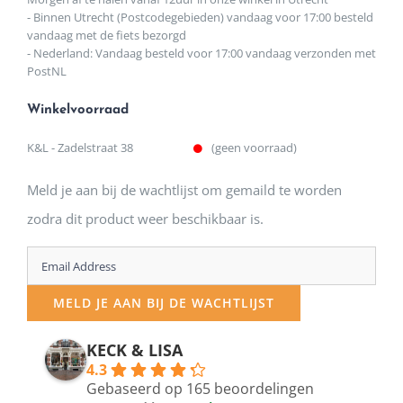
- Binnen Utrecht (Postcodegebieden) vandaag voor 17:00 besteld
vandaag met de fiets bezorgd
- Nederland: Vandaag besteld voor 17:00 vandaag verzonden met
PostNL
Winkelvoorraad
K&L - Zadelstraat 38
(geen voorraad)
Meld je aan bij de wachtlijst om gemaild te worden
zodra dit product weer beschikbaar is.
Enter
your
MELD JE AAN BIJ DE WACHTLIJST
email
address
KECK & LISA
4.3
to
Gebaseerd op 165 beoordelingen