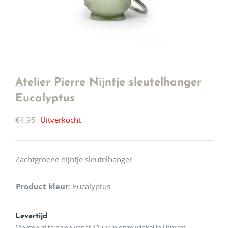
Atelier Pierre Nijntje sleutelhanger
Eucalyptus
€
4,95
Uitverkocht
Zachtgroene nijntje sleutelhanger
Product kleur
:
Eucalyptus
Levertijd
Morgen af te halen vanaf 12uur in onze winkel in Utrecht