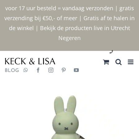
Ga
voor 17 uur besteld = vandaag verzonden | gratis
naar
verzending bij €50,- of meer | Gratis af te halen in
inhoud
de winkel | Bekijk de producten live in Utrecht
Negeren
030 2400000
BLOG