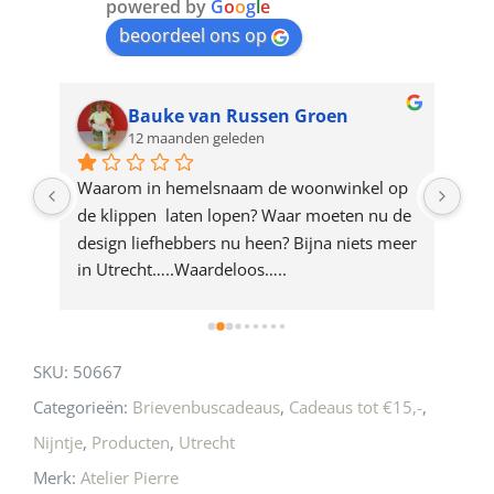
join
powered by
G
o
o
g
l
e
beoordeel ons op
the
waitlist
for
Bauke van Russen Groen
12 maanden geleden
this
product
ze 
Waarom in hemelsnaam de woonwinkel op 
Gew
e 
de klippen  laten lopen? Waar moeten nu de 
mak
rd 
design liefhebbers nu heen? Bijna niets meer 
vri
 
in Utrecht…..Waardeloos…..
SKU:
50667
Categorieën:
Brievenbuscadeaus
,
Cadeaus tot €15,-
,
Nijntje
,
Producten
,
Utrecht
Merk:
Atelier Pierre