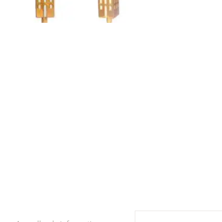
r
4
Ik was e
en ik kw
winkel t
hele leu
producte
waard om
gaan! He
ook heel
🩷