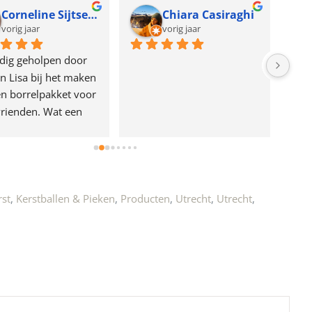
Corneline Sijtsema
Chiara Casiraghi
vorig jaar
vorig jaar
dig geholpen door 
n Lisa bij het maken 
n borrelpakket voor 
rienden. Wat een 
e!
rst
,
Kerstballen & Pieken
,
Producten
,
Utrecht
,
Utrecht
,