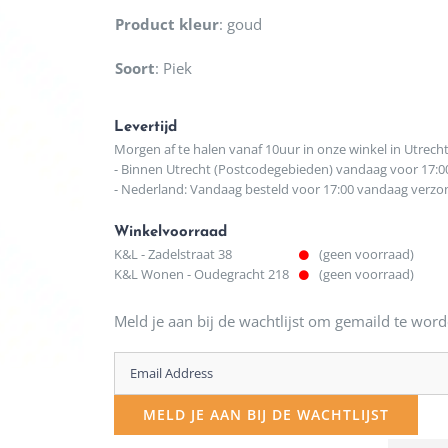
Product kleur
:
goud
Soort
:
Piek
Levertijd
Morgen af te halen vanaf 10uur in onze winkel in Utrech
- Binnen Utrecht (Postcodegebieden) vandaag voor 17:0
- Nederland: Vandaag besteld voor 17:00 vandaag verz
Winkelvoorraad
K&L - Zadelstraat 38
(geen voorraad)
K&L Wonen - Oudegracht 218
(geen voorraad)
Meld je aan bij de wachtlijst om gemaild te word
Enter
your
MELD JE AAN BIJ DE WACHTLIJST
email