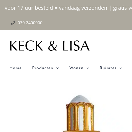
Ga
voor 17 uur besteld = vandaag verzonden | gratis ve
naar
030 2400000
inhoud
Home
Producten
Wonen
Ruimtes