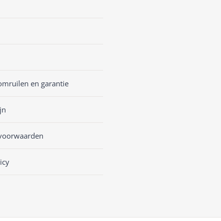
omruilen en garantie
jn
voorwaarden
icy