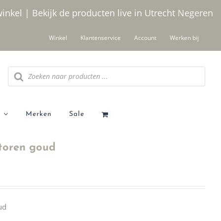
winkel | Bekijk de producten live in Utrecht
Negeren
Winkel
Klantenservice
Account
Werken bij
Producten
zoeken
Merken
Sale
mtoren goud
ud