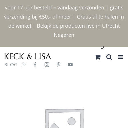
Ga
voor 17 uur besteld = vandaag verzonden | gratis
naar
verzending bij €50,- of meer | Gratis af te halen in
inhoud
de winkel | Bekijk de producten live in Utrecht
Negeren
030 2400000
BLOG