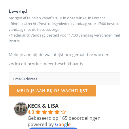
Levertijd
Morgen af te halen vanaf 12uur in onze winkel in Utrecht
- Binnen Utrecht (Postcodegebieden) vandaag voor 17:00 besteld
vandaag met de fiets bezorgd
- Nederland: Vandaag besteld voor 17:00 vandaag verzonden met
PostNL
Meld je aan bij de wachtlijst om gemaild te worden
zodra dit product weer beschikbaar is.
Enter
your
MELD JE AAN BIJ DE WACHTLIJST
email
address
KECK & LISA
4.3
to
Gebaseerd op 165 beoordelingen
join
powered by
G
o
o
g
l
e