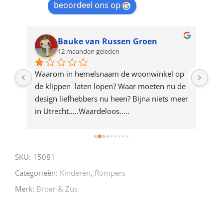
beoordeel ons op
the
waitlist
for
Bauke van Russen Groen
12 maanden geleden
this
product
ze 
Waarom in hemelsnaam de woonwinkel op 
Gew
e 
de klippen  laten lopen? Waar moeten nu de 
mak
rd 
design liefhebbers nu heen? Bijna niets meer 
vri
 
in Utrecht…..Waardeloos…..
SKU:
15081
Categorieën:
Kinderen
,
Rompers
Merk:
Broer & Zus