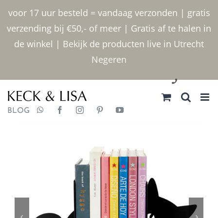
Ga
voor 17 uur besteld = vandaag verzonden | gratis
naar
verzending bij €50,- of meer | Gratis af te halen in
inhoud
de winkel | Bekijk de producten live in Utrecht
Negeren
030 2400000
BLOG