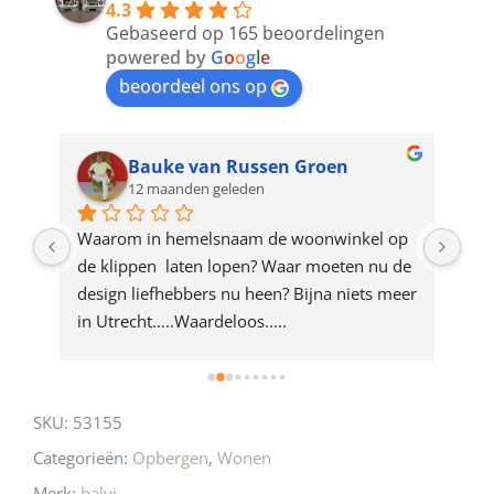
4.3
to
Gebaseerd op 165 beoordelingen
join
powered by
G
o
o
g
l
e
beoordeel ons op
the
waitlist
for
Bauke van Russen Groen
12 maanden geleden
this
product
ze 
Waarom in hemelsnaam de woonwinkel op 
Gew
e 
de klippen  laten lopen? Waar moeten nu de 
mak
rd 
design liefhebbers nu heen? Bijna niets meer 
vri
 
in Utrecht…..Waardeloos…..
SKU:
53155
Categorieën:
Opbergen
,
Wonen
Merk:
balvi