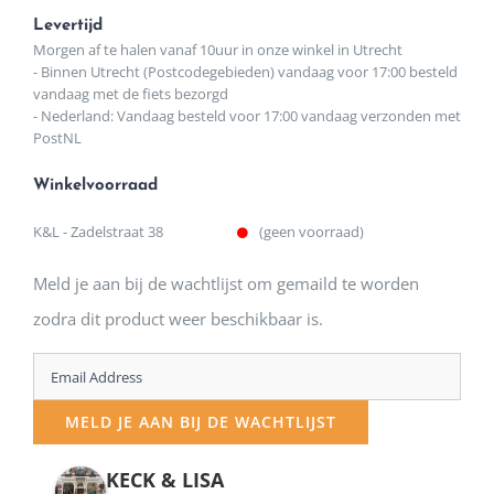
Levertijd
Morgen af te halen vanaf 10uur in onze winkel in Utrecht
- Binnen Utrecht (Postcodegebieden) vandaag voor 17:00 besteld
vandaag met de fiets bezorgd
- Nederland: Vandaag besteld voor 17:00 vandaag verzonden met
PostNL
Winkelvoorraad
K&L - Zadelstraat 38
(geen voorraad)
Meld je aan bij de wachtlijst om gemaild te worden
zodra dit product weer beschikbaar is.
Enter
your
MELD JE AAN BIJ DE WACHTLIJST
email
address
KECK & LISA