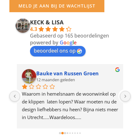
your
MELD JE AAN BIJ DE WACHTLIJST
email
address
KECK & LISA
4.3
to
Gebaseerd op 165 beoordelingen
join
powered by
G
o
o
g
l
e
beoordeel ons op
the
waitlist
for
Bauke van Russen Groen
12 maanden geleden
this
product
ze 
Waarom in hemelsnaam de woonwinkel op 
Gew
e 
de klippen  laten lopen? Waar moeten nu de 
mak
rd 
design liefhebbers nu heen? Bijna niets meer 
vri
 
in Utrecht…..Waardeloos…..