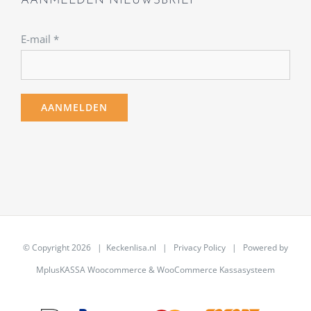
AANMELDEN NIEUWSBRIEF
E-mail
*
© Copyright
2026 | Keckenlisa.nl |
Privacy Policy
| Powered by
MplusKASSA Woocommerce
&
WooCommerce Kassasysteem