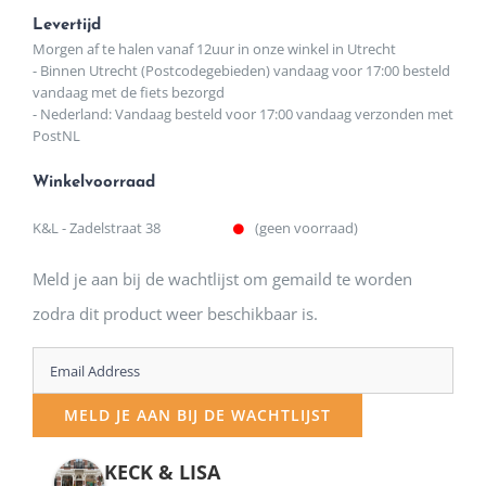
Levertijd
Morgen af te halen vanaf 12uur in onze winkel in Utrecht
- Binnen Utrecht (Postcodegebieden) vandaag voor 17:00 besteld
vandaag met de fiets bezorgd
- Nederland: Vandaag besteld voor 17:00 vandaag verzonden met
PostNL
Winkelvoorraad
K&L - Zadelstraat 38
(geen voorraad)
Meld je aan bij de wachtlijst om gemaild te worden
zodra dit product weer beschikbaar is.
Enter
your
MELD JE AAN BIJ DE WACHTLIJST
email
address
KECK & LISA