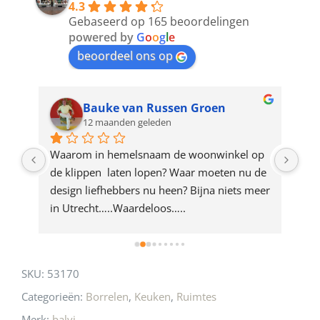
4.3
to
Gebaseerd op 165 beoordelingen
join
powered by
G
o
o
g
l
e
beoordeel ons op
the
waitlist
for
Bauke van Russen Groen
12 maanden geleden
this
product
ze 
Waarom in hemelsnaam de woonwinkel op 
Gew
e 
de klippen  laten lopen? Waar moeten nu de 
mak
rd 
design liefhebbers nu heen? Bijna niets meer 
vri
 
in Utrecht…..Waardeloos…..
SKU:
53170
Categorieën:
Borrelen
,
Keuken
,
Ruimtes
Merk:
balvi