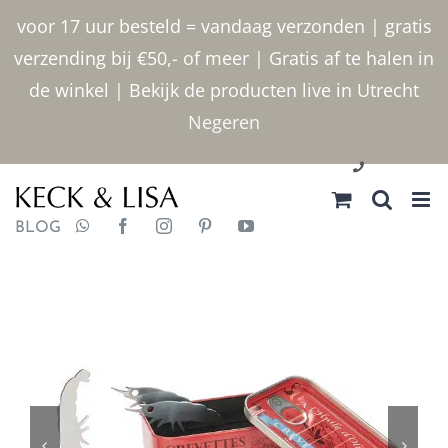
Ga
voor 17 uur besteld = vandaag verzonden | gratis
naar
verzending bij €50,- of meer | Gratis af te halen in
inhoud
de winkel | Bekijk de producten live in Utrecht
Negeren
030 2400000
BLOG