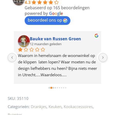
4.3
to
Gebaseerd op 165 beoordelingen
join
powered by
G
o
o
g
l
e
beoordeel ons op
the
waitlist
for
Bauke van Russen Groen
12 maanden geleden
this
product
ze 
Waarom in hemelsnaam de woonwinkel op 
Gew
e 
de klippen  laten lopen? Waar moeten nu de 
mak
rd 
design liefhebbers nu heen? Bijna niets meer 
vri
 
in Utrecht…..Waardeloos…..
SKU:
35110
Categorieën:
Drankjes
,
Keuken
,
Kookaccessoires
,
Ruimtes