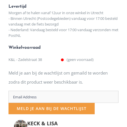
Levertijd
Morgen af te halen vanaf 12uur in onze winkel in Utrecht
- Binnen Utrecht (Postcodegebieden) vandaag voor 17:00 besteld
vandaag met de fiets bezorgd
- Nederland: Vandaag besteld voor 17:00 vandaag verzonden met
PostNL
Winkelvoorraad
K&L - Zadelstraat 38
(geen voorraad)
Meld je aan bij de wachtlijst om gemaild te worden
zodra dit product weer beschikbaar is.
Enter
your
MELD JE AAN BIJ DE WACHTLIJST
email
address
KECK & LISA