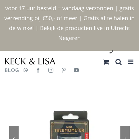
Ga
voor 17 uur besteld = vandaag verzonden | gratis
naar
verzending bij €50,- of meer | Gratis af te halen in
inhoud
de winkel | Bekijk de producten live in Utrecht
Negeren
030 2400000
BLOG