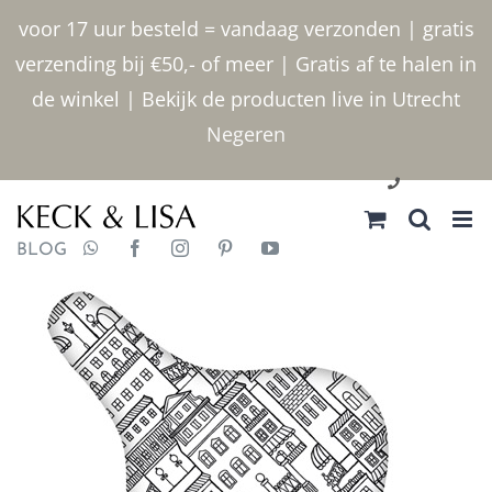
Ga
voor 17 uur besteld = vandaag verzonden | gratis
naar
verzending bij €50,- of meer | Gratis af te halen in
inhoud
de winkel | Bekijk de producten live in Utrecht
Negeren
030 2400000
BLOG