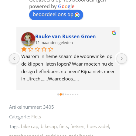
join
powered by
G
o
o
g
l
e
beoordeel ons op
the
waitlist
for
Bauke van Russen Groen
12 maanden geleden
this
product
ze 
Waarom in hemelsnaam de woonwinkel op 
Gew
e 
de klippen  laten lopen? Waar moeten nu de 
mak
rd 
design liefhebbers nu heen? Bijna niets meer 
vri
 
in Utrecht…..Waardeloos…..
Artikelnummer:
3405
Categorie:
Fiets
Tags:
bike cap
,
bikecap
,
fiets
,
fietsen
,
hoes zadel
,