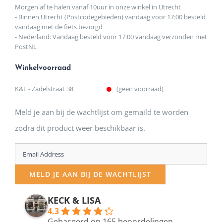
Morgen af te halen vanaf 10uur in onze winkel in Utrecht
- Binnen Utrecht (Postcodegebieden) vandaag voor 17:00 besteld
vandaag met de fiets bezorgd
- Nederland: Vandaag besteld voor 17:00 vandaag verzonden met
PostNL
Winkelvoorraad
K&L - Zadelstraat 38
(geen voorraad)
Meld je aan bij de wachtlijst om gemaild te worden
zodra dit product weer beschikbaar is.
Enter
your
MELD JE AAN BIJ DE WACHTLIJST
email
address
KECK & LISA
4.3
to
Gebaseerd op 165 beoordelingen