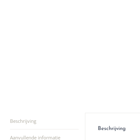
Ik was e
en ik kw
winkel t
hele leu
producte
waard om
gaan! He
ook heel
🩷
Beschrijving
Beschrijving
Aanvullende informatie