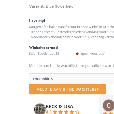
Variant
:
Blue flowerfield
Levertijd
Morgen af te halen vanaf 12uur in onze winkel in Utrech
- Binnen Utrecht (Postcodegebieden) vandaag voor 17:0
- Nederland: Vandaag besteld voor 17:00 vandaag verz
Winkelvoorraad
K&L - Zadelstraat 38
(geen voorraad)
Meld je aan bij de wachtlijst om gemaild te word
Enter
your
MELD JE AAN BIJ DE WACHTLIJST
email
address
osawillemijn
Bauke van Russen Groen
KECK & LISA
 maanden geleden
12 maanden geleden
to
4.3