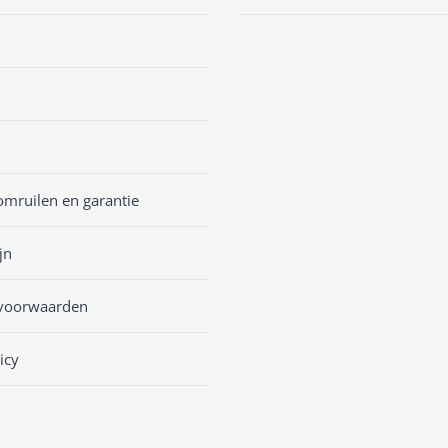
omruilen en garantie
jn
voorwaarden
icy