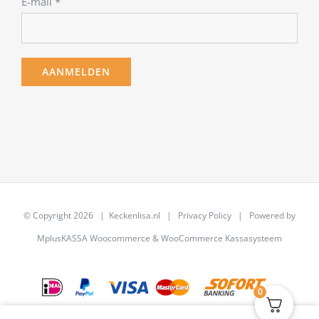
E-mail
*
© Copyright
2026 | Keckenlisa.nl |
Privacy Policy
| Powered by
MplusKASSA Woocommerce
&
WooCommerce Kassasysteem
0