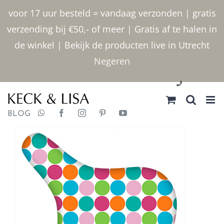
Ga
voor 17 uur besteld = vandaag verzonden | gratis
naar
verzending bij €50,- of meer | Gratis af te halen in
inhoud
de winkel | Bekijk de producten live in Utrecht
Negeren
030 2400000
BLOG