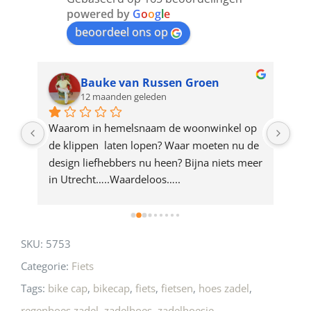
join
powered by
G
o
o
g
l
e
beoordeel ons op
the
waitlist
for
Bauke van Russen Groen
12 maanden geleden
this
product
ze 
Waarom in hemelsnaam de woonwinkel op 
Gew
e 
de klippen  laten lopen? Waar moeten nu de 
mak
rd 
design liefhebbers nu heen? Bijna niets meer 
vri
 
in Utrecht…..Waardeloos…..
SKU:
5753
Categorie:
Fiets
Tags:
bike cap
,
bikecap
,
fiets
,
fietsen
,
hoes zadel
,
regenhoes zadel
,
zadelhoes
,
zadelhoesje