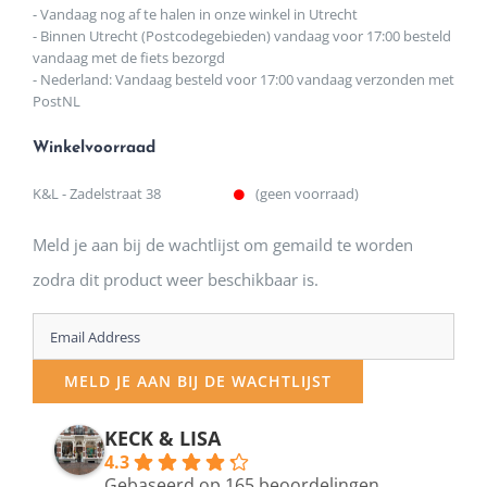
- Vandaag nog af te halen in onze winkel in Utrecht
- Binnen Utrecht (Postcodegebieden) vandaag voor 17:00 besteld
vandaag met de fiets bezorgd
- Nederland: Vandaag besteld voor 17:00 vandaag verzonden met
PostNL
Winkelvoorraad
K&L - Zadelstraat 38
(geen voorraad)
Meld je aan bij de wachtlijst om gemaild te worden
zodra dit product weer beschikbaar is.
Enter
your
MELD JE AAN BIJ DE WACHTLIJST
email
address
KECK & LISA
4.3
to
Gebaseerd op 165 beoordelingen