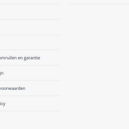
omruilen en garantie
jn
voorwaarden
icy