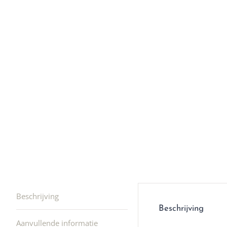
Ik was e
en ik kw
winkel t
hele leu
producte
waard om
gaan! He
ook heel
🩷
Beschrijving
Beschrijving
Aanvullende informatie