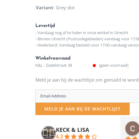
Variant
:
Grey dot
Levertijd
- Vandaag nog af te halen in onze winkel in Utrecht
- Binnen Utrecht (Postcodegebieden) vandaag voor 17:0
- Nederland: Vandaag besteld voor 17:00 vandaag verz
Winkelvoorraad
K&L - Zadelstraat 38
(geen voorraad)
Meld je aan bij de wachtlijst om gemaild te word
Enter
your
MELD JE AAN BIJ DE WACHTLIJST
email
address
osawillemijn
Bauke van Russen Groen
KECK & LISA
 maanden geleden
12 maanden geleden
to
4.3