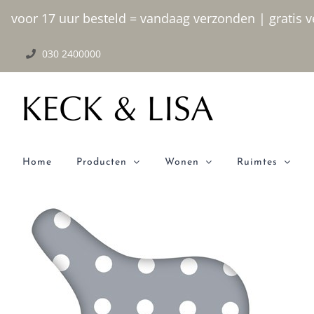
Ga
voor 17 uur besteld = vandaag verzonden | gratis ve
naar
030 2400000
inhoud
Home
Producten
Wonen
Ruimtes