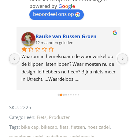
join
powered by
G
o
o
g
l
e
beoordeel ons op
the
waitlist
for
Bauke van Russen Groen
12 maanden geleden
this
product
ze 
Waarom in hemelsnaam de woonwinkel op 
Gew
e 
de klippen  laten lopen? Waar moeten nu de 
mak
rd 
design liefhebbers nu heen? Bijna niets meer 
vri
 
in Utrecht…..Waardeloos…..
SKU:
2225
Categorieën:
Fiets
,
Producten
Tags:
bike cap
,
bikecap
,
fiets
,
fietsen
,
hoes zadel
,
regenhoes zadel
,
zadelhoes
,
zadelhoesje