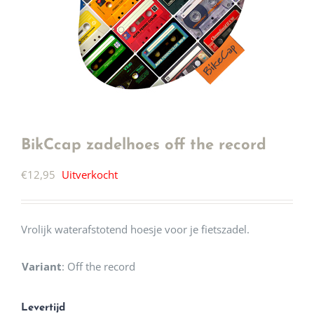
BikCcap zadelhoes off the record
€
12,95
Uitverkocht
Vrolijk waterafstotend hoesje voor je fietszadel.
Variant
:
Off the record
Levertijd