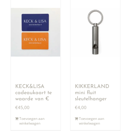
KECK&LISA
KIKKERLAND
cadeaukaart te
mini fluit
waarde van €
sleutelhanger
50,00
€
45,00
€
4,00
Toevoegen aan
Toevoegen aan
winkelwagen
winkelwagen