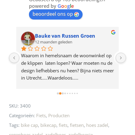
join
powered by
G
o
o
g
l
e
beoordeel ons op
the
waitlist
for
Bauke van Russen Groen
12 maanden geleden
this
product
ze 
Waarom in hemelsnaam de woonwinkel op 
Gew
e 
de klippen  laten lopen? Waar moeten nu de 
mak
rd 
design liefhebbers nu heen? Bijna niets meer 
vri
 
in Utrecht…..Waardeloos…..
SKU:
3400
Categorieën:
Fiets
,
Producten
Tags:
bike cap
,
bikecap
,
fiets
,
fietsen
,
hoes zadel
,
regenhoes zadel
,
zadelhoes
,
zadelhoesje