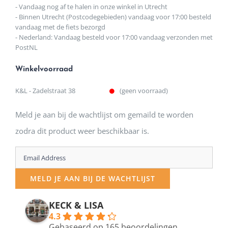
- Vandaag nog af te halen in onze winkel in Utrecht
- Binnen Utrecht (Postcodegebieden) vandaag voor 17:00 besteld
vandaag met de fiets bezorgd
- Nederland: Vandaag besteld voor 17:00 vandaag verzonden met
PostNL
Winkelvoorraad
K&L - Zadelstraat 38
(geen voorraad)
Meld je aan bij de wachtlijst om gemaild te worden
zodra dit product weer beschikbaar is.
Enter
your
MELD JE AAN BIJ DE WACHTLIJST
email
address
KECK & LISA
4.3
to
Gebaseerd op 165 beoordelingen