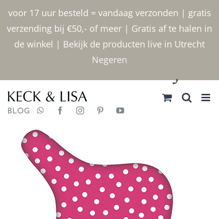
Ga
voor 17 uur besteld = vandaag verzonden | gratis
naar
verzending bij €50,- of meer | Gratis af te halen in
inhoud
de winkel | Bekijk de producten live in Utrecht
Negeren
030 2400000
BLOG