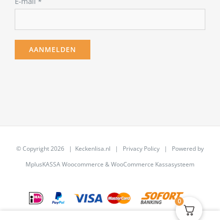
E-mail
*
© Copyright
2026 | Keckenlisa.nl |
Privacy Policy
| Powered by
MplusKASSA Woocommerce
&
WooCommerce Kassasysteem
0