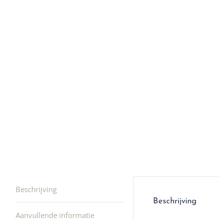
Ik was e
en ik kw
winkel t
hele leu
producte
waard om
gaan! He
ook heel
🩷
Beschrijving
Beschrijving
Aanvullende informatie