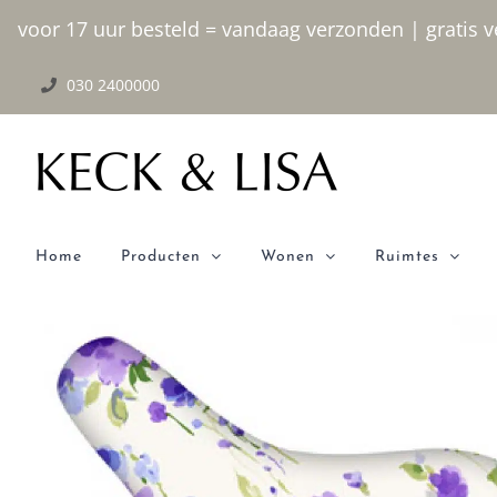
Ga
voor 17 uur besteld = vandaag verzonden | gratis ve
naar
030 2400000
inhoud
Home
Producten
Wonen
Ruimtes