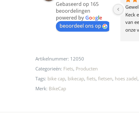
Gebaseerd op 165
join
en dagje in Utrecht 
Waarom in hemelsnaam 
Gewel
beoordelingen
am deze leuke 
de woonwinkel op de 
Keck e
the
powered by
G
o
o
g
l
e
egen! Ze verkopen 
klippen  laten lopen? Waar 
van ee
waitlist
beoordeel ons op
ke en unieke 
moeten nu de design 
onze v
for
n! Echt de moeite 
liefhebbers nu heen? Bijna 
servic
this
 even langs te 
niets meer in 
t personeel was 
Utrecht…..Waardeloos…..
product
Artikelnummer:
12050
 aardig en gezellig 
Categorieën:
Fiets
,
Producten
Tags:
bike cap
,
bikecap
,
fiets
,
fietsen
,
hoes zadel
Merk:
BikeCap