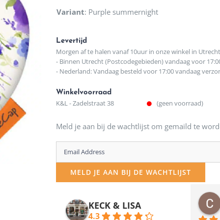
Variant
:
Purple summernight
Levertijd
Morgen af te halen vanaf 10uur in onze winkel in Utrech
- Binnen Utrecht (Postcodegebieden) vandaag voor 17:0
- Nederland: Vandaag besteld voor 17:00 vandaag verz
Winkelvoorraad
K&L - Zadelstraat 38
(geen voorraad)
Meld je aan bij de wachtlijst om gemaild te word
Enter
your
MELD JE AAN BIJ DE WACHTLIJST
email
address
osawillemijn
Bauke van Russen Groen
KECK & LISA
 maanden geleden
12 maanden geleden
to
4.3