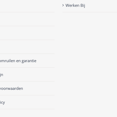
Werken Bij
omruilen en garantie
jn
voorwaarden
icy