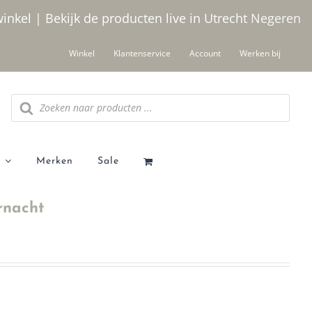
winkel | Bekijk de producten live in Utrecht
Negeren
Winkel
Klantenservice
Account
Werken bij
Producten
zoeken
Merken
Sale
rnacht