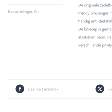
Dé originele zadelho
Beoordelingen (0)
trendy blikvanger i
handig anti-diefstall
De bikecap is gemaa
elastieken band. Pa
verschillende printj
Deel op Facebook
Tw