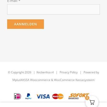
E-mail
*
© Copyright
2026 | Keckenlisa.nl |
Privacy Policy
| Powered by
MplusKASSA Woocommerce
&
WooCommerce Kassasysteem
0