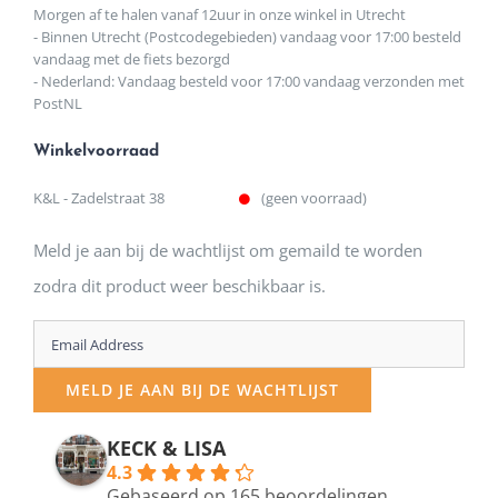
Morgen af te halen vanaf 12uur in onze winkel in Utrecht
- Binnen Utrecht (Postcodegebieden) vandaag voor 17:00 besteld
vandaag met de fiets bezorgd
- Nederland: Vandaag besteld voor 17:00 vandaag verzonden met
PostNL
Winkelvoorraad
K&L - Zadelstraat 38
(geen voorraad)
Meld je aan bij de wachtlijst om gemaild te worden
zodra dit product weer beschikbaar is.
Enter
your
MELD JE AAN BIJ DE WACHTLIJST
email
address
KECK & LISA
4.3
to
Gebaseerd op 165 beoordelingen