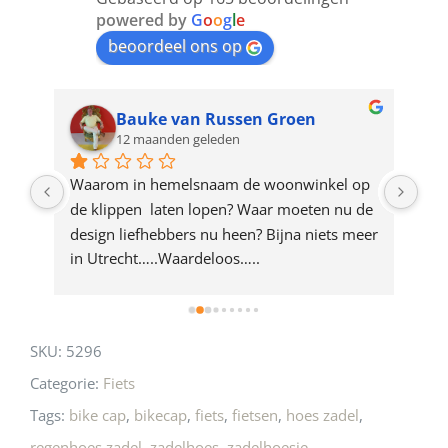
join
powered by
G
o
o
g
l
e
beoordeel ons op
the
waitlist
for
Bauke van Russen Groen
12 maanden geleden
this
product
ze 
Waarom in hemelsnaam de woonwinkel op 
Gew
e 
de klippen  laten lopen? Waar moeten nu de 
mak
rd 
design liefhebbers nu heen? Bijna niets meer 
vri
 
in Utrecht…..Waardeloos…..
SKU:
5296
Categorie:
Fiets
Tags:
bike cap
,
bikecap
,
fiets
,
fietsen
,
hoes zadel
,
regenhoes zadel
,
zadelhoes
,
zadelhoesje