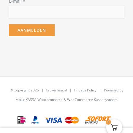
E-mail
*
© Copyright
2026 | Keckenlisa.nl |
Privacy Policy
| Powered by
MplusKASSA Woocommerce
&
WooCommerce Kassasysteem
0