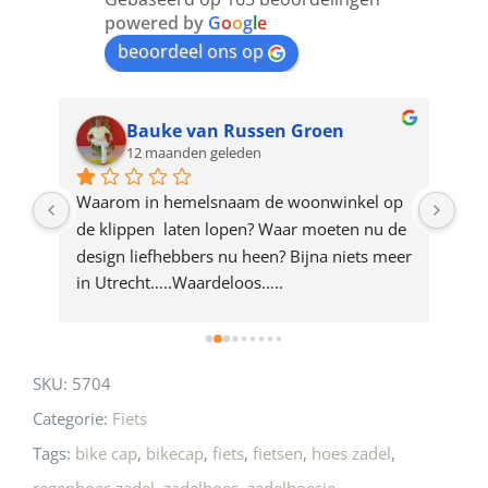
join
powered by
G
o
o
g
l
e
beoordeel ons op
the
waitlist
for
Bauke van Russen Groen
12 maanden geleden
this
product
ze 
Waarom in hemelsnaam de woonwinkel op 
Gew
e 
de klippen  laten lopen? Waar moeten nu de 
mak
rd 
design liefhebbers nu heen? Bijna niets meer 
vri
 
in Utrecht…..Waardeloos…..
SKU:
5704
Categorie:
Fiets
Tags:
bike cap
,
bikecap
,
fiets
,
fietsen
,
hoes zadel
,