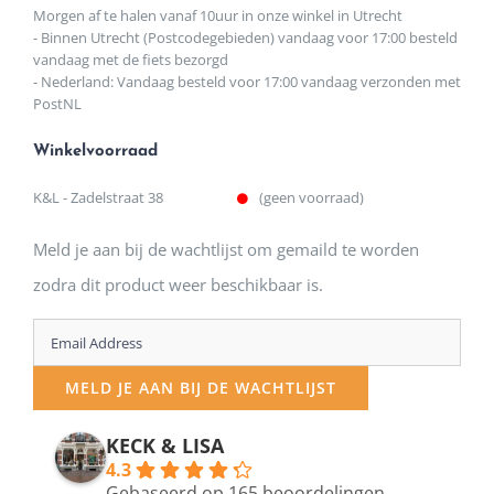
Morgen af te halen vanaf 10uur in onze winkel in Utrecht
- Binnen Utrecht (Postcodegebieden) vandaag voor 17:00 besteld
vandaag met de fiets bezorgd
- Nederland: Vandaag besteld voor 17:00 vandaag verzonden met
PostNL
Winkelvoorraad
K&L - Zadelstraat 38
(geen voorraad)
Meld je aan bij de wachtlijst om gemaild te worden
zodra dit product weer beschikbaar is.
Enter
your
MELD JE AAN BIJ DE WACHTLIJST
email
address
KECK & LISA
4.3
to
Gebaseerd op 165 beoordelingen