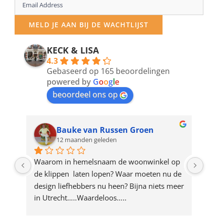
Enter
your
MELD JE AAN BIJ DE WACHTLIJST
email
address
KECK & LISA
4.3
to
Gebaseerd op 165 beoordelingen
join
powered by
G
o
o
g
l
e
beoordeel ons op
the
waitlist
for
Bauke van Russen Groen
12 maanden geleden
this
product
ze 
Waarom in hemelsnaam de woonwinkel op 
Gew
e 
de klippen  laten lopen? Waar moeten nu de 
mak
rd 
design liefhebbers nu heen? Bijna niets meer 
vri
 
in Utrecht…..Waardeloos…..