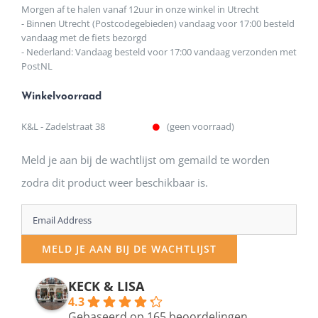
Morgen af te halen vanaf 12uur in onze winkel in Utrecht
- Binnen Utrecht (Postcodegebieden) vandaag voor 17:00 besteld
vandaag met de fiets bezorgd
- Nederland: Vandaag besteld voor 17:00 vandaag verzonden met
PostNL
Winkelvoorraad
K&L - Zadelstraat 38
(geen voorraad)
Meld je aan bij de wachtlijst om gemaild te worden
zodra dit product weer beschikbaar is.
Enter
your
MELD JE AAN BIJ DE WACHTLIJST
email
address
KECK & LISA
4.3
to
Gebaseerd op 165 beoordelingen