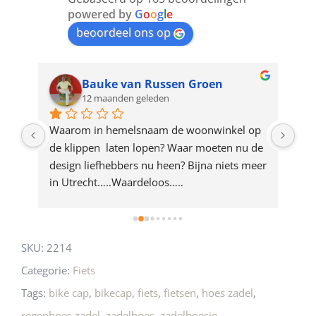
join
powered by
G
o
o
g
l
e
beoordeel ons op
the
waitlist
for
Bauke van Russen Groen
12 maanden geleden
this
product
ze 
Waarom in hemelsnaam de woonwinkel op 
Gew
e 
de klippen  laten lopen? Waar moeten nu de 
mak
rd 
design liefhebbers nu heen? Bijna niets meer 
vri
 
in Utrecht…..Waardeloos…..
SKU:
2214
Categorie:
Fiets
Tags:
bike cap
,
bikecap
,
fiets
,
fietsen
,
hoes zadel
,
regenhoes zadel
,
zadelhoes
,
zadelhoesje