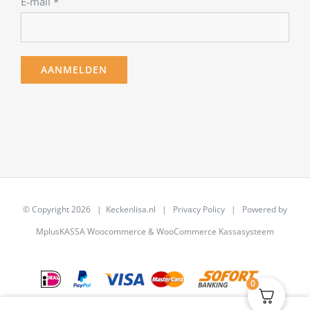
E-mail
*
© Copyright
2026 | Keckenlisa.nl |
Privacy Policy
| Powered by
MplusKASSA Woocommerce
&
WooCommerce Kassasysteem
0