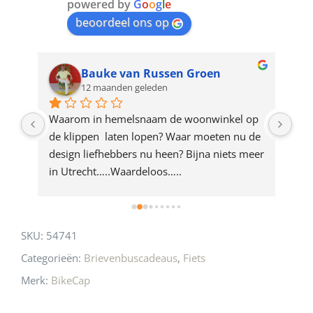
join
powered by
G
o
o
g
l
e
beoordeel ons op
the
waitlist
for
Bauke van Russen Groen
12 maanden geleden
this
product
ze 
Waarom in hemelsnaam de woonwinkel op 
Gew
e 
de klippen  laten lopen? Waar moeten nu de 
mak
rd 
design liefhebbers nu heen? Bijna niets meer 
vri
 
in Utrecht…..Waardeloos…..
SKU:
54741
Categorieën:
Brievenbuscadeaus
,
Fiets
Merk:
BikeCap