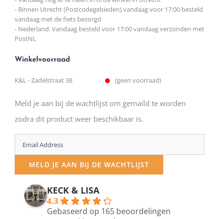
- Binnen Utrecht (Postcodegebieden) vandaag voor 17:00 besteld
vandaag met de fiets bezorgd
- Nederland: Vandaag besteld voor 17:00 vandaag verzonden met
PostNL
Winkelvoorraad
K&L - Zadelstraat 38
(geen voorraad)
Meld je aan bij de wachtlijst om gemaild te worden
zodra dit product weer beschikbaar is.
Enter
your
MELD JE AAN BIJ DE WACHTLIJST
email
address
KECK & LISA
4.3
to
Gebaseerd op 165 beoordelingen