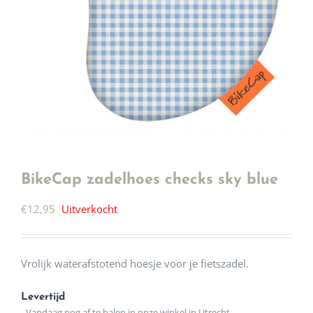
BikeCap zadelhoes checks sky blue
€
12,95
Uitverkocht
Vrolijk waterafstotend hoesje voor je fietszadel.
Levertijd
- Vandaag nog af te halen in onze winkel in Utrecht