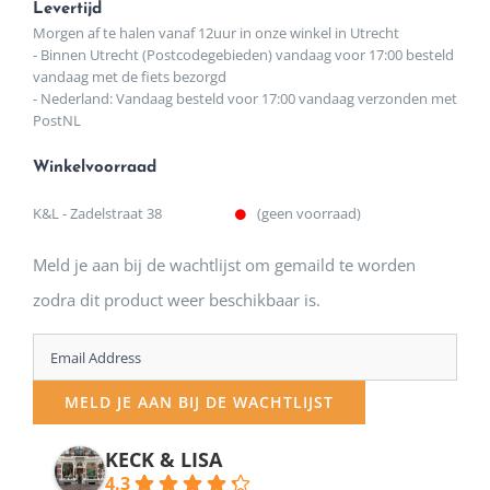
Levertijd
Morgen af te halen vanaf 12uur in onze winkel in Utrecht
- Binnen Utrecht (Postcodegebieden) vandaag voor 17:00 besteld
vandaag met de fiets bezorgd
- Nederland: Vandaag besteld voor 17:00 vandaag verzonden met
PostNL
Winkelvoorraad
K&L - Zadelstraat 38
(geen voorraad)
Meld je aan bij de wachtlijst om gemaild te worden
zodra dit product weer beschikbaar is.
Enter
your
MELD JE AAN BIJ DE WACHTLIJST
email
address
KECK & LISA
4.3