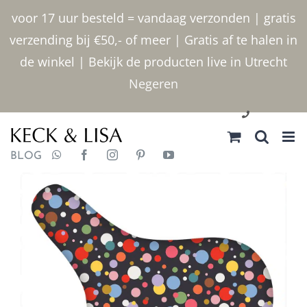
Ga
voor 17 uur besteld = vandaag verzonden | gratis
naar
verzending bij €50,- of meer | Gratis af te halen in
inhoud
de winkel | Bekijk de producten live in Utrecht
Negeren
030 2400000
BLOG