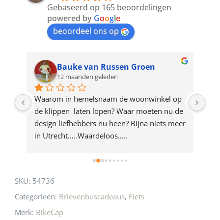
to
Gebaseerd op 165 beoordelingen
join
powered by
G
o
o
g
l
e
beoordeel ons op
the
waitlist
for
Bauke van Russen Groen
12 maanden geleden
this
product
ze 
Waarom in hemelsnaam de woonwinkel op 
Gew
e 
de klippen  laten lopen? Waar moeten nu de 
mak
rd 
design liefhebbers nu heen? Bijna niets meer 
vri
 
in Utrecht…..Waardeloos…..
SKU:
54736
Categorieën:
Brievenbuscadeaus
,
Fiets
Merk:
BikeCap