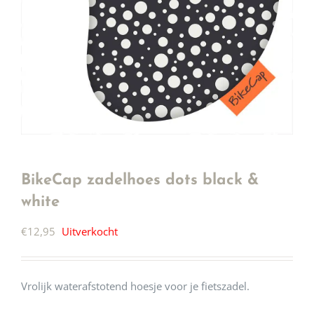
BikeCap zadelhoes dots black &
white
€
12,95
Uitverkocht
Vrolijk waterafstotend hoesje voor je fietszadel.