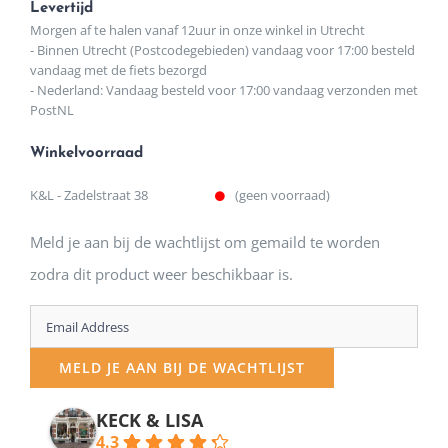
Levertijd
Morgen af te halen vanaf 12uur in onze winkel in Utrecht
- Binnen Utrecht (Postcodegebieden) vandaag voor 17:00 besteld
vandaag met de fiets bezorgd
- Nederland: Vandaag besteld voor 17:00 vandaag verzonden met
PostNL
Winkelvoorraad
K&L - Zadelstraat 38
(geen voorraad)
Meld je aan bij de wachtlijst om gemaild te worden
zodra dit product weer beschikbaar is.
Enter
your
MELD JE AAN BIJ DE WACHTLIJST
email
address
KECK & LISA
4.3